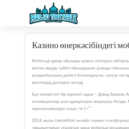
Казино өнеркәсібіндегі м
Мобильді құмар ойындар казино секторын айтарлы
келген жерде сүйікті ойындарына ұнамды ойыншы
қолданбасының дебюті болғандықтан, сектор тез ар
миллиард долларға жетеді.
Бұл өзгерістегі бір көрнекті адам – Дэвид Баазо
инновациялар үшін құмарлықты жақтаушы болды. 
перспективалары оның <a (="" .
2024 жылы LeeveGas онлайн-казино платформасы 
тақырыптарын ұсынатын жаңа мобильді қосымшаны