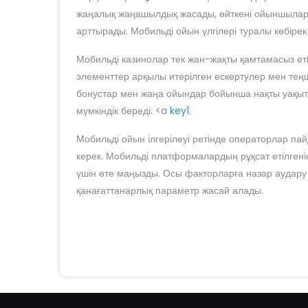
жаңалық жаңашылдық жасады, өйткені ойыншыла
арттырады. Мобильді ойын үлгілері туралы көбірек
Мобильді казинолар тек жан-жақты қамтамасыз е
элементтер арқылы итерілген ескертулер мен те
бонустар мен жаңа ойындар бойынша нақты уақытт
мүмкіндік береді. <a
key1
.
Мобильді ойын ілгерілеуі ретінде операторлар п
керек. Мобильді платформалардың рұқсат етілгенін
үшін өте маңызды. Осы факторларға назар аудар
қанағаттанарлық параметр жасай алады.