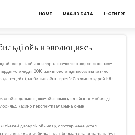
HOME
MASJID DATA
L-CENTRE
обильді ойын эволюциясы
қтай өзгертті, ойыншыларға кез-келген жерде және кез-
ларды ұстанады. 2010 жылы бастапқы мобильді казино
ада кеңейтті, мобильді ойын кірісі 2025 жылға қарай 100
в, Амая ойындарының экс-ойыншысы, ол ойынға мобильді
Мобильді казино перспективаларына оның
тікелей дилерлік ойындар, слоттар және үстел
 ұсынды, олар мобильді платформаларға арналған. Бұл