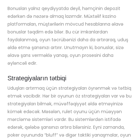
Bonusları yalnız qeydiyyatda deyil, həmçinin depozit
edərkən də nəzərə almaq lazımdır. Müxtəlif kazino
platformaları, müştərilərin mövcud hesablarına əlavə
bonuslar təqdim edə bilər. Bu cür imkanlardan
faydalanmaq, oyun təcrübənizi daha da artıraraq, uduş
əldə etmə şansınızı artırır. Unutmayın ki, bonuslar, sizə
əlavə şans verməklə yanaşı, oyun prosesini daha
əyləncəli edir.
Strategiyaların tətbiqi
Uduşları artırmaq üçün strategiyaları öyrənmək və tətbiq
etmək vacibdir. Hər bir oyunun öz strategiyaları var və bu
strategiyaları bilmək, müvəffəqiyyət əldə etməyinizə
kömək edəcək. Məsələn, rulet oyunu üçün müəyyən
mərcləmə sistemləri vardır. Bu sistemlərdən istifadə
edərək, qələbə şansınızı artıra bilərsiniz. Eyni zamanda,
poker oyununda “bluff” və digər taktiki yanaşmalar, oyun