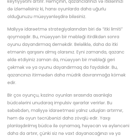
keyfiyyətini artırır. Həmçinin, qazanclarınızı və itkilərinizi
də izləməlisiniz ki, hansı oyunlarda daha uğurlu
olduğunuzu müəyyənləşdirə biləsiniz.
Maliyyə idarəetmə strategiyalarından biri də “itki limiti”
qoymaqdır. Bu, müəyyən bir məbləği itirdikdən sonra
oyunu dayandırmaq deməkdir. Beləliklə, daha da itki
etmənin qarşısını almış olarsınız. Eyni zamanda, qazanc
əldə etdiyiniz zaman da, müəyyən bir məbləği geri
çəkmək və ya oyunu dayandırmaq da faydalıdır. Bu,
qazancınızı itirmədən daha müdrik davranmağa kömək
edir.
Bir çox oyunçu, kazino oyunları sırasında asanlıqla
büdcələrini unudaraq impulsiv qərarlar verirlər. Bu
səbəbdən, maliyyə idarəetməsi yalnız uduşları artırmır,
həm də oyun təcrübənizi daha zövqlü edir. Yaxşı
planlaşdırılmış büdcə ilə oynamaq, həyəcan və əyləncəni
daha da artırır, çünki siz nə vaxt dayanacağınızı və ya