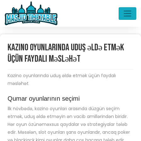
Kazino oyunlarında uduş əldə etmək
üçün faydalı məsləhət
Kazino oyunlarında uduş əldə etmək üçün faydalı
məsləhət
Qumar oyunlarının seçimi
İlk növbədə, kazino oyunları arasında düzgün seçim
etmək, uduş əldə etməyin ən vacib amillərindən biridir.
Hər oyun özünəməxsus qaydalar və strategiyalar tələb
edir. Məsələn, slot oyunları şans oyunlarıdır, ancaq poker
və blackjack kimi oyunlar daha çox bacarıq tələb edir.