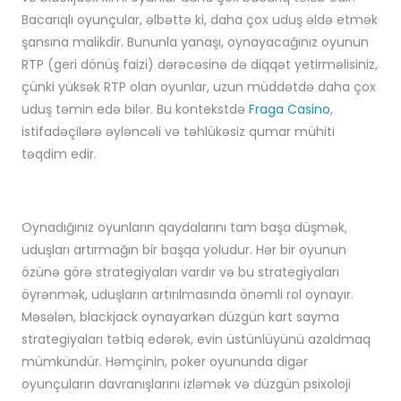
Bacarıqlı oyunçular, əlbəttə ki, daha çox uduş əldə etmək
şansına malikdir. Bununla yanaşı, oynayacağınız oyunun
RTP (geri dönüş faizi) dərəcəsinə də diqqət yetirməlisiniz,
çünki yüksək RTP olan oyunlar, uzun müddətdə daha çox
uduş təmin edə bilər. Bu kontekstdə
Fraga Casino
,
istifadəçilərə əyləncəli və təhlükəsiz qumar mühiti
təqdim edir.
Oynadığınız oyunların qaydalarını tam başa düşmək,
uduşları artırmağın bir başqa yoludur. Hər bir oyunun
özünə görə strategiyaları vardır və bu strategiyaları
öyrənmək, uduşların artırılmasında önəmli rol oynayır.
Məsələn, blackjack oynayarkən düzgün kart sayma
strategiyaları tətbiq edərək, evin üstünlüyünü azaldmaq
mümkündür. Həmçinin, poker oyununda digər
oyunçuların davranışlarını izləmək və düzgün psixoloji