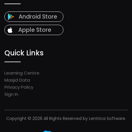
Android Store
Apple Store
Quick Links
Learning Centre
Masjid Data
Privacy Policy
Sign In
Copyright © 2026 All Rights Reserved by Lentrica Software.