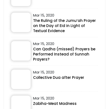
Mar 15, 2020
The Ruling of the Jumu‘ah Prayer
on the Day of Eid in Light of
Textual Evidence
Mar 15, 2020
Can Qadha (missed) Prayers be
Performed Instead of Sunnah
Prayers?
Mar 15, 2020
Collective Dua after Prayer
Mar 15, 2020
Zabiha-Meat Madness