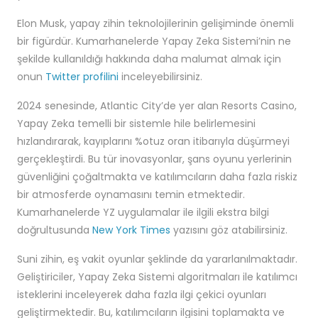
Elon Musk, yapay zihin teknolojilerinin gelişiminde önemli
bir figürdür. Kumarhanelerde Yapay Zeka Sistemi’nin ne
şekilde kullanıldığı hakkında daha malumat almak için
onun
Twitter profilini
inceleyebilirsiniz.
2024 senesinde, Atlantic City’de yer alan Resorts Casino,
Yapay Zeka temelli bir sistemle hile belirlemesini
hızlandırarak, kayıplarını %otuz oran itibarıyla düşürmeyi
gerçekleştirdi. Bu tür inovasyonlar, şans oyunu yerlerinin
güvenliğini çoğaltmakta ve katılımcıların daha fazla riskiz
bir atmosferde oynamasını temin etmektedir.
Kumarhanelerde YZ uygulamalar ile ilgili ekstra bilgi
doğrultusunda
New York Times
yazısını göz atabilirsiniz.
Suni zihin, eş vakit oyunlar şeklinde da yararlanılmaktadır.
Geliştiriciler, Yapay Zeka Sistemi algoritmaları ile katılımcı
isteklerini inceleyerek daha fazla ilgi çekici oyunları
geliştirmektedir. Bu, katılımcıların ilgisini toplamakta ve