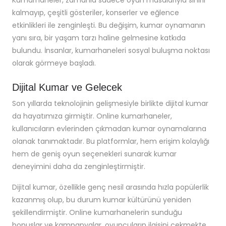
Kumarhaneler, zamanla sadece oyun masalarıyla sınırlı
kalmayıp, çeşitli gösteriler, konserler ve eğlence
etkinlikleri ile zenginleşti. Bu değişim, kumar oynamanın
yanı sıra, bir yaşam tarzı haline gelmesine katkıda
bulundu. İnsanlar, kumarhaneleri sosyal buluşma noktası
olarak görmeye başladı.
Dijital Kumar ve Gelecek
Son yıllarda teknolojinin gelişmesiyle birlikte dijital kumar
da hayatımıza girmiştir. Online kumarhaneler,
kullanıcıların evlerinden çıkmadan kumar oynamalarına
olanak tanımaktadır. Bu platformlar, hem erişim kolaylığı
hem de geniş oyun seçenekleri sunarak kumar
deneyimini daha da zenginleştirmiştir.
Dijital kumar, özellikle genç nesil arasında hızla popülerlik
kazanmış olup, bu durum kumar kültürünü yeniden
şekillendirmiştir. Online kumarhanelerin sunduğu
bonuslar ve kampanyalar, oyuncuların ilgisini çekmekte