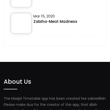
Mar 15, 2020
Zabiha-Meat Madness
About Us
The Masjid Timetable app has been created fee sabeelillah.
Please make dua for the creator of this app, that Allah