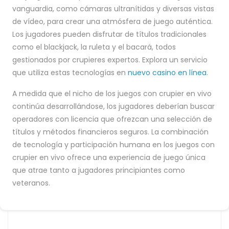
vanguardia, como cámaras ultranítidas y diversas vistas
de vídeo, para crear una atmósfera de juego auténtica.
Los jugadores pueden disfrutar de títulos tradicionales
como el blackjack, la ruleta y el bacará, todos
gestionados por crupieres expertos. Explora un servicio
que utiliza estas tecnologías en
nuevo casino en línea
.
A medida que el nicho de los juegos con crupier en vivo
continúa desarrollándose, los jugadores deberían buscar
operadores con licencia que ofrezcan una selección de
títulos y métodos financieros seguros. La combinación
de tecnología y participación humana en los juegos con
crupier en vivo ofrece una experiencia de juego única
que atrae tanto a jugadores principiantes como
veteranos.