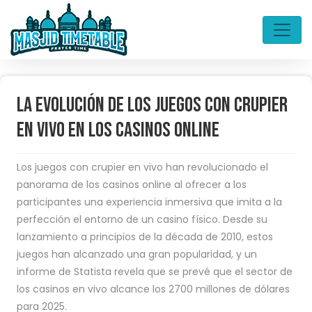
La evolución de los juegos con crupier
en vivo en los casinos online
Los juegos con crupier en vivo han revolucionado el
panorama de los casinos online al ofrecer a los
participantes una experiencia inmersiva que imita a la
perfección el entorno de un casino físico. Desde su
lanzamiento a principios de la década de 2010, estos
juegos han alcanzado una gran popularidad, y un
informe de Statista revela que se prevé que el sector de
los casinos en vivo alcance los 2700 millones de dólares
para 2025.