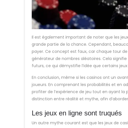
Il est également important de noter que les j
grande partie de la chance. Cependant, beaucou
payer. Ce concept est faux, car chaque tour d
générateur de nombres aléatoires. Cela signifie 
futurs, ce qui démystifie l’idée que certains je
En conclusion, même si les casinos ont un ava
joueurs. En comprenant les probabilités et en ad
profiter de l’expérience de jeu tout en ayant la pos
distinction entre réalité et mythe, afin d’aborde
Les jeux en ligne sont truqués
Un autre mythe courant est que les jeux de cas