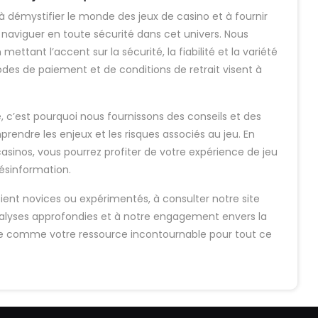
démystifier le monde des jeux de casino et à fournir
à naviguer en toute sécurité dans cet univers. Nous
ettant l’accent sur la sécurité, la fiabilité et la variété
des de paiement et de conditions de retrait visent à
c’est pourquoi nous fournissons des conseils et des
endre les enjeux et les risques associés au jeu. En
casinos, vous pourrez profiter de votre expérience de jeu
ésinformation.
soient novices ou expérimentés, à consulter notre site
nalyses approfondies et à notre engagement envers la
e comme votre ressource incontournable pour tout ce