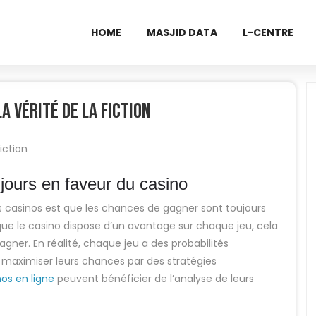
HOME
MASJID DATA
L-CENTRE
 vérité de la fiction
iction
jours en faveur du casino
 casinos est que les chances de gagner sont toujours
i que le casino dispose d’un avantage sur chaque jeu, cela
agner. En réalité, chaque jeu a des probabilités
 maximiser leurs chances par des stratégies
os en ligne
peuvent bénéficier de l’analyse de leurs