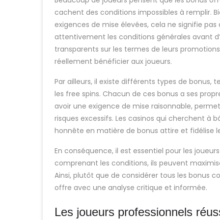
Beaucoup de joueurs pensent que les bonus offert
cachent des conditions impossibles à remplir. 
exigences de mise élevées, cela ne signifie pas q
attentivement les conditions générales avant d’
transparents sur les termes de leurs promotions
réellement bénéficier aux joueurs.
Par ailleurs, il existe différents types de bonus
les free spins. Chacun de ces bonus a ses prop
avoir une exigence de mise raisonnable, permett
risques excessifs. Les casinos qui cherchent à 
honnête en matière de bonus attire et fidélise l
En conséquence, il est essentiel pour les joueurs
comprenant les conditions, ils peuvent maximise
Ainsi, plutôt que de considérer tous les bonus 
offre avec une analyse critique et informée.
Les joueurs professionnels réus