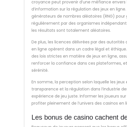
croyance peut provenir d’une méfiance envers 
d’information sur la régulation des jeux en ligne. 
générateurs de nombres aléatoires (RNG) pour ga
régulièrement par des organismes indépendants 
les résultats sont totalement aléatoires.
De plus, les licences délivrées par des autorité
en ligne opèrent dans un cadre légal et éthiqu
des lois strictes en matière de jeux en ligne, ass
renforcer la confiance dans ces plateformes, et 
sérénité.
En somme, la perception selon laquelle les jeux 
transparence et la régulation dans l’industrie de
expérience de jeu juste. Informer les joueurs sur
profiter pleinement de l’univers des casinos en l
Les bonus de casino cachent des