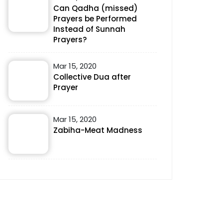
Can Qadha (missed)
Prayers be Performed
Instead of Sunnah
Prayers?
Mar 15, 2020
Collective Dua after
Prayer
Mar 15, 2020
Zabiha-Meat Madness