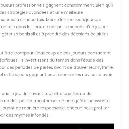
joueurs professionnels gagnent constamment. Bien qu’il
 des stratégies avancées et une meilleure
 succès à chaque fois. Même les meilleurs joueurs
 un rôle dans les jeux de casino. Le succès d’un joueur
gérer sa bankroll et à prendre des décisions éclairées
peut être trompeur. Beaucoup de ces joueurs consacrent
écifiques. Ils investissent du temps dans l’étude des
 par des périodes de pertes avant de trouver leur rythme.
el est toujours gagnant peut amener les novices à avoir
r que le jeu doit avant tout être une forme de
ino ne doit pas se transformer en une quête incessante
en jouant de manière responsable, chacun peut profiter
 par des mythes infondés.