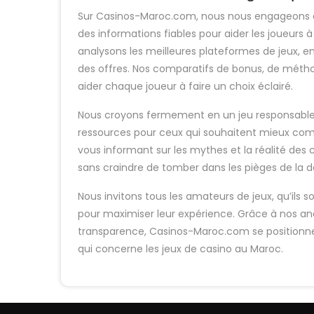
Sur Casinos-Maroc.com, nous nous engageons à 
des informations fiables pour aider les joueurs 
analysons les meilleures plateformes de jeux, en m
des offres. Nos comparatifs de bonus, de métho
aider chaque joueur à faire un choix éclairé.
Nous croyons fermement en un jeu responsable, 
ressources pour ceux qui souhaitent mieux compr
vous informant sur les mythes et la réalité des 
sans craindre de tomber dans les pièges de la d
Nous invitons tous les amateurs de jeux, qu’ils 
pour maximiser leur expérience. Grâce à nos a
transparence, Casinos-Maroc.com se positionn
qui concerne les jeux de casino au Maroc.