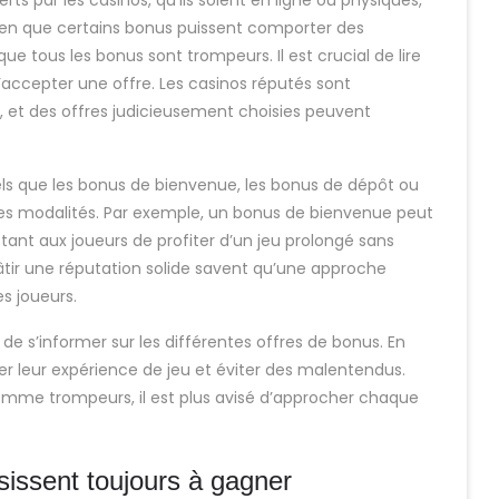
s par les casinos, qu’ils soient en ligne ou physiques,
Bien que certains bonus puissent comporter des
ue tous les bonus sont trompeurs. Il est crucial de lire
accepter une offre. Les casinos réputés sont
, et des offres judicieusement choisies peuvent
, tels que les bonus de bienvenue, les bonus de dépôt ou
res modalités. Par exemple, un bonus de bienvenue peut
ant aux joueurs de profiter d’un jeu prolongé sans
bâtir une réputation solide savent qu’une approche
es joueurs.
 de s’informer sur les différentes offres de bonus. En
r leur expérience de jeu et éviter des malentendus.
comme trompeurs, il est plus avisé d’approcher chaque
sissent toujours à gagner