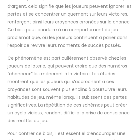
d’argent, cela signifie que les joueurs peuvent ignorer les
pertes et se concentrer uniquement sur leurs victoires,
renforçant ainsi leurs croyances erronées sur la chance.
Ce biais peut conduire à un comportement de jeu
problématique, où les joueurs continuent à parier dans
l’espoir de revivre leurs moments de succès passés.
Ce phénomène est particulièrement observé chez les
joueurs de loterie, qui peuvent croire que des numéros
“chanceux” les mèneront à la victoire. Les études
montrent que les joueurs qui s’accrochent à ces
croyances sont souvent plus enclins à poursuivre leurs
habitudes de jeu, même lorsqu’ils subissent des pertes
significatives. La répétition de ces schémas peut créer
un cycle vicieux, rendant difficile la prise de conscience
des réalités du jeu.
Pour contrer ce biais, il est essentiel d’encourager une