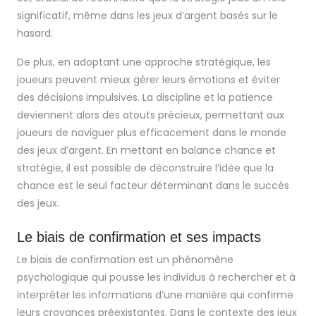
significatif, même dans les jeux d’argent basés sur le
hasard.
De plus, en adoptant une approche stratégique, les
joueurs peuvent mieux gérer leurs émotions et éviter
des décisions impulsives. La discipline et la patience
deviennent alors des atouts précieux, permettant aux
joueurs de naviguer plus efficacement dans le monde
des jeux d’argent. En mettant en balance chance et
stratégie, il est possible de déconstruire l’idée que la
chance est le seul facteur déterminant dans le succès
des jeux.
Le biais de confirmation et ses impacts
Le biais de confirmation est un phénomène
psychologique qui pousse les individus à rechercher et à
interpréter les informations d’une manière qui confirme
leurs croyances préexistantes. Dans le contexte des jeux