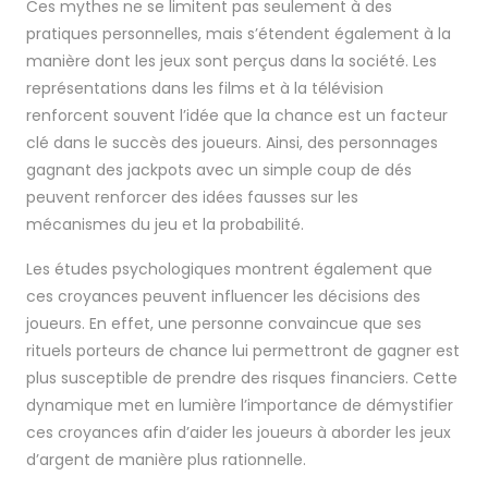
Ces mythes ne se limitent pas seulement à des
pratiques personnelles, mais s’étendent également à la
manière dont les jeux sont perçus dans la société. Les
représentations dans les films et à la télévision
renforcent souvent l’idée que la chance est un facteur
clé dans le succès des joueurs. Ainsi, des personnages
gagnant des jackpots avec un simple coup de dés
peuvent renforcer des idées fausses sur les
mécanismes du jeu et la probabilité.
Les études psychologiques montrent également que
ces croyances peuvent influencer les décisions des
joueurs. En effet, une personne convaincue que ses
rituels porteurs de chance lui permettront de gagner est
plus susceptible de prendre des risques financiers. Cette
dynamique met en lumière l’importance de démystifier
ces croyances afin d’aider les joueurs à aborder les jeux
d’argent de manière plus rationnelle.