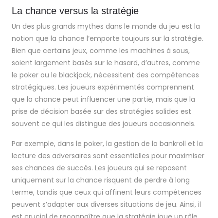
La chance versus la stratégie
Un des plus grands mythes dans le monde du jeu est la
notion que la chance l’emporte toujours sur la stratégie.
Bien que certains jeux, comme les machines à sous,
soient largement basés sur le hasard, d’autres, comme
le poker ou le blackjack, nécessitent des compétences
stratégiques. Les joueurs expérimentés comprennent
que la chance peut influencer une partie, mais que la
prise de décision basée sur des stratégies solides est
souvent ce qui les distingue des joueurs occasionnels.
Par exemple, dans le poker, la gestion de la bankroll et la
lecture des adversaires sont essentielles pour maximiser
ses chances de succès. Les joueurs qui se reposent
uniquement sur la chance risquent de perdre à long
terme, tandis que ceux qui affinent leurs compétences
peuvent s’adapter aux diverses situations de jeu. Ainsi, il
est crucial de reconnaître que la stratégie joue un rôle