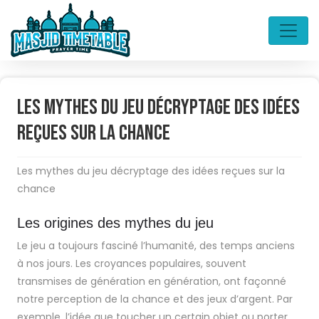
Les mythes du jeu décryptage des idées
reçues sur la chance
Les mythes du jeu décryptage des idées reçues sur la
chance
Les origines des mythes du jeu
Le jeu a toujours fasciné l’humanité, des temps anciens
à nos jours. Les croyances populaires, souvent
transmises de génération en génération, ont façonné
notre perception de la chance et des jeux d’argent. Par
exemple, l’idée que toucher un certain objet ou porter