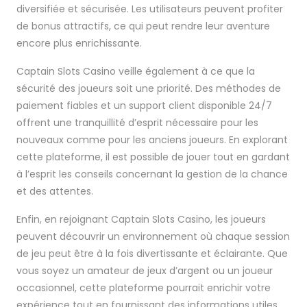
diversifiée et sécurisée. Les utilisateurs peuvent profiter
de bonus attractifs, ce qui peut rendre leur aventure
encore plus enrichissante.
Captain Slots Casino veille également à ce que la
sécurité des joueurs soit une priorité. Des méthodes de
paiement fiables et un support client disponible 24/7
offrent une tranquillité d’esprit nécessaire pour les
nouveaux comme pour les anciens joueurs. En explorant
cette plateforme, il est possible de jouer tout en gardant
à l’esprit les conseils concernant la gestion de la chance
et des attentes.
Enfin, en rejoignant Captain Slots Casino, les joueurs
peuvent découvrir un environnement où chaque session
de jeu peut être à la fois divertissante et éclairante. Que
vous soyez un amateur de jeux d’argent ou un joueur
occasionnel, cette plateforme pourrait enrichir votre
expérience tout en fournissant des informations utiles