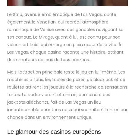
Le Strip, avenue emblématique de Las Vegas, abrite
également le Venetian, qui recrée l’atmosphère
romantique de Venise avec des gondoles naviguant sur
ses canaux. Le Mirage, quant à lui, est connu pour son
volcan artificiel qui émerge en plein cœur de la ville. À
Las Vegas, chaque casino raconte une histoire, attirant
des amateurs de jeux de tous horizons.
Mais l’attraction principale reste le jeu en lui-même. Les
machines à sous, les tables de poker, de blackjack et de
roulette attirent les joueurs à la recherche de sensations
fortes. Le cadre vibrant et animé, combiné à des
jackpots alléchants, fait de Las Vegas un lieu
incontournable pour tous ceux qui souhaitent tenter leur
chance dans un environnement unique.
Le glamour des casinos européens