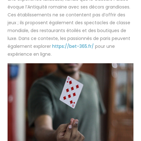
évoque l’Antiquité romaine avec ses décors grandioses.
Ces établissements ne se contentent pas d’offrir des
jeux ; ils proposent également des spectacles de classe
mondiale, des restaurants étoilés et des boutiques de
luxe. Dans ce contexte, les passionnés de paris peuvent
également explorer
https://bet-365.fr/
pour une
expérience en ligne.