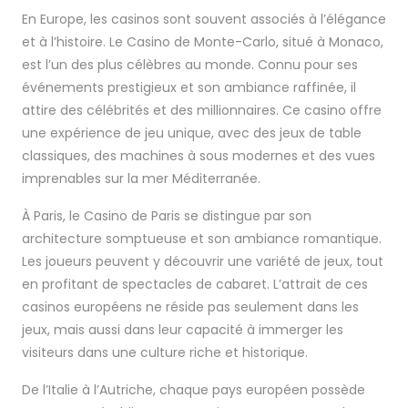
En Europe, les casinos sont souvent associés à l’élégance
et à l’histoire. Le Casino de Monte-Carlo, situé à Monaco,
est l’un des plus célèbres au monde. Connu pour ses
événements prestigieux et son ambiance raffinée, il
attire des célébrités et des millionnaires. Ce casino offre
une expérience de jeu unique, avec des jeux de table
classiques, des machines à sous modernes et des vues
imprenables sur la mer Méditerranée.
À Paris, le Casino de Paris se distingue par son
architecture somptueuse et son ambiance romantique.
Les joueurs peuvent y découvrir une variété de jeux, tout
en profitant de spectacles de cabaret. L’attrait de ces
casinos européens ne réside pas seulement dans les
jeux, mais aussi dans leur capacité à immerger les
visiteurs dans une culture riche et historique.
De l’Italie à l’Autriche, chaque pays européen possède