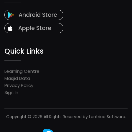
Android Store
Apple Store
Quick Links
Learning Centre
Masjid Data
Privacy Policy
Sign In
Copyright © 2026 All Rights Reserved by Lentrica Software.