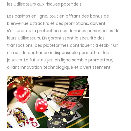
les utilisateurs aux risques potentiels.
Les casinos en ligne, tout en offrant des bonus de
bienvenue attractifs et des promotions, doivent
s’assurer de la protection des données personnelles de
leurs utilisateurs. En garantissant la sécurité des
transactions, ces plateformes contribuent à établir un
climat de confiance indispensable pour attirer les
joueurs. Le futur du jeu en ligne semble prometteur,
alliant innovation technologique et divertissement.