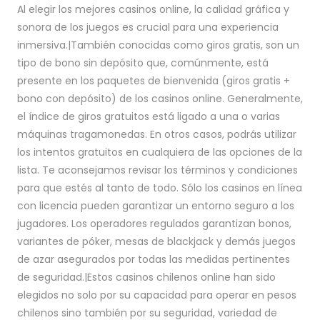
Al elegir los mejores casinos online, la calidad gráfica y
sonora de los juegos es crucial para una experiencia
inmersiva.|También conocidas como giros gratis, son un
tipo de bono sin depósito que, comúnmente, está
presente en los paquetes de bienvenida (giros gratis +
bono con depósito) de los casinos online. Generalmente,
el índice de giros gratuitos está ligado a una o varias
máquinas tragamonedas. En otros casos, podrás utilizar
los intentos gratuitos en cualquiera de las opciones de la
lista. Te aconsejamos revisar los términos y condiciones
para que estés al tanto de todo. Sólo los casinos en línea
con licencia pueden garantizar un entorno seguro a los
jugadores. Los operadores regulados garantizan bonos,
variantes de póker, mesas de blackjack y demás juegos
de azar asegurados por todas las medidas pertinentes
de seguridad.|Estos casinos chilenos online han sido
elegidos no solo por su capacidad para operar en pesos
chilenos sino también por su seguridad, variedad de