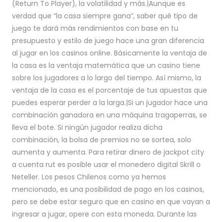
(Return To Player), la volatilidad y más.|Aunque es
verdad que “la casa siempre gana”, saber qué tipo de
juego te dará más rendimientos con base en tu
presupuesto y estilo de juego hace una gran diferencia
al jugar en los casinos online. Básicamente la ventaja de
la casa es la ventaja matemática que un casino tiene
sobre los jugadores a lo largo del tiempo. Así mismo, la
ventaja de la casa es el porcentaje de tus apuestas que
puedes esperar perder a la larga.|Si un jugador hace una
combinación ganadora en una máquina tragaperras, se
lleva el bote. Si ningún jugador realiza dicha
combinación, la bolsa de premios no se sortea, solo
aumenta y aumenta. Para retirar dinero de jackpot city
a cuenta rut es posible usar el monedero digital Skrill o
Neteller. Los pesos Chilenos como ya hemos
mencionado, es una posibilidad de pago en los casinos,
pero se debe estar seguro que en casino en que vayan a
ingresar a jugar, opere con esta moneda. Durante las