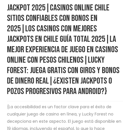
Jackpot 2025|Casinos Online Chile
Sitios Confiables con Bonos en
2025|Los casinos con mejores
jackpots en Chile Guía total 2025|La
mejor experiencia de juego en casinos
online con pesos chilenos|Lucky
Forest: Juega Gratis con Giros y Bonos
de dinero real|¿Existen Jackpots O
Pozos Progresivos Para Android?}
{La accesibilidad es un factor clave para el éxito de
cualquier juego de casino en línea, y Lucky Forest no
decepciona en este aspecto. El juego está disponible en
19 idiomas, incluyendo el español, lo que lo hace