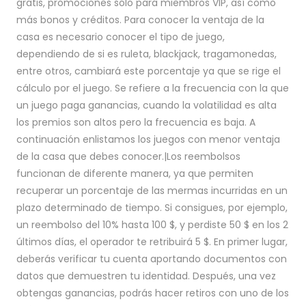
gratis, promociones sólo para miembros VIP, así como
más bonos y créditos. Para conocer la ventaja de la
casa es necesario conocer el tipo de juego,
dependiendo de si es ruleta, blackjack, tragamonedas,
entre otros, cambiará este porcentaje ya que se rige el
cálculo por el juego. Se refiere a la frecuencia con la que
un juego paga ganancias, cuando la volatilidad es alta
los premios son altos pero la frecuencia es baja. A
continuación enlistamos los juegos con menor ventaja
de la casa que debes conocer.|Los reembolsos
funcionan de diferente manera, ya que permiten
recuperar un porcentaje de las mermas incurridas en un
plazo determinado de tiempo. Si consigues, por ejemplo,
un reembolso del 10% hasta 100 $, y perdiste 50 $ en los 2
últimos días, el operador te retribuirá 5 $. En primer lugar,
deberás verificar tu cuenta aportando documentos con
datos que demuestren tu identidad. Después, una vez
obtengas ganancias, podrás hacer retiros con uno de los