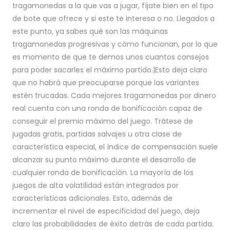
tragamonedas a la que vas a jugar, fíjate bien en el tipo
de bote que ofrece y si este te interesa o no. Llegados a
este punto, ya sabes qué son las máquinas
tragamonedas progresivas y cómo funcionan, por lo que
es momento de que te demos unos cuantos consejos
para poder sacarles el máximo partido.|Esto deja claro
que no habrá que preocuparse porque las variantes
estén trucadas. Cada mejores tragamonedas por dinero
real cuenta con una ronda de bonificación capaz de
conseguir el premio máximo del juego. Trátese de
jugadas gratis, partidas salvajes u otra clase de
característica especial, el índice de compensación suele
alcanzar su punto máximo durante el desarrollo de
cualquier ronda de bonificación. La mayoría de los
juegos de alta volatilidad están integrados por
características adicionales. Esto, además de
incrementar el nivel de especificidad del juego, deja
claro las probabilidades de éxito detrás de cada partida.