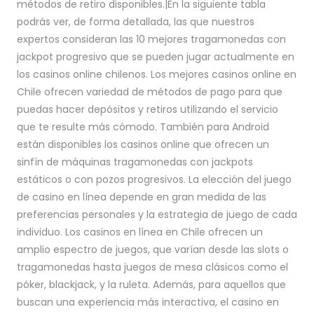
métodos de retiro disponibles.|En la siguiente tabla
podrás ver, de forma detallada, las que nuestros
expertos consideran las 10 mejores tragamonedas con
jackpot progresivo que se pueden jugar actualmente en
los casinos online chilenos. Los mejores casinos online en
Chile ofrecen variedad de métodos de pago para que
puedas hacer depósitos y retiros utilizando el servicio
que te resulte más cómodo. También para Android
están disponibles los casinos online que ofrecen un
sinfín de máquinas tragamonedas con jackpots
estáticos o con pozos progresivos. La elección del juego
de casino en línea depende en gran medida de las
preferencias personales y la estrategia de juego de cada
individuo. Los casinos en línea en Chile ofrecen un
amplio espectro de juegos, que varían desde las slots o
tragamonedas hasta juegos de mesa clásicos como el
póker, blackjack, y la ruleta. Además, para aquellos que
buscan una experiencia más interactiva, el casino en