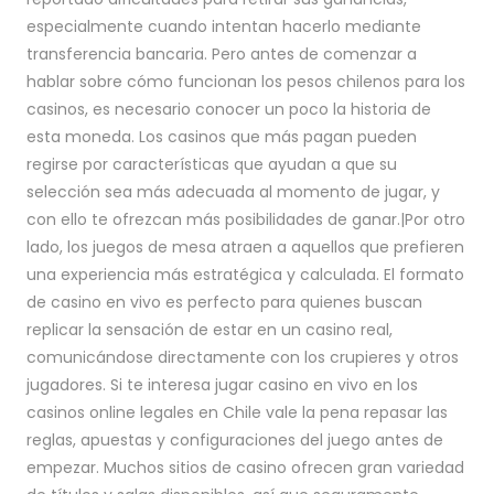
especialmente cuando intentan hacerlo mediante
transferencia bancaria. Pero antes de comenzar a
hablar sobre cómo funcionan los pesos chilenos para los
casinos, es necesario conocer un poco la historia de
esta moneda. Los casinos que más pagan pueden
regirse por características que ayudan a que su
selección sea más adecuada al momento de jugar, y
con ello te ofrezcan más posibilidades de ganar.|Por otro
lado, los juegos de mesa atraen a aquellos que prefieren
una experiencia más estratégica y calculada. El formato
de casino en vivo es perfecto para quienes buscan
replicar la sensación de estar en un casino real,
comunicándose directamente con los crupieres y otros
jugadores. Si te interesa jugar casino en vivo en los
casinos online legales en Chile vale la pena repasar las
reglas, apuestas y configuraciones del juego antes de
empezar. Muchos sitios de casino ofrecen gran variedad