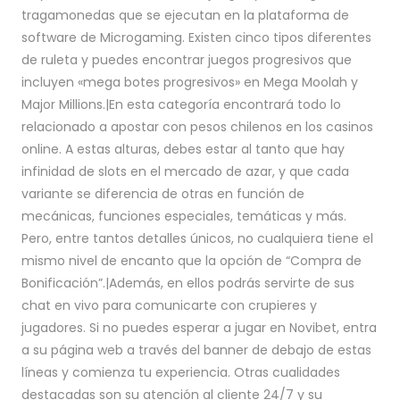
tragamonedas que se ejecutan en la plataforma de
software de Microgaming. Existen cinco tipos diferentes
de ruleta y puedes encontrar juegos progresivos que
incluyen «mega botes progresivos» en Mega Moolah y
Major Millions.|En esta categoría encontrará todo lo
relacionado a apostar con pesos chilenos en los casinos
online. A estas alturas, debes estar al tanto que hay
infinidad de slots en el mercado de azar, y que cada
variante se diferencia de otras en función de
mecánicas, funciones especiales, temáticas y más.
Pero, entre tantos detalles únicos, no cualquiera tiene el
mismo nivel de encanto que la opción de “Compra de
Bonificación”.|Además, en ellos podrás servirte de sus
chat en vivo para comunicarte con crupieres y
jugadores. Si no puedes esperar a jugar en Novibet, entra
a su página web a través del banner de debajo de estas
líneas y comienza tu experiencia. Otras cualidades
destacadas son su atención al cliente 24/7 y su