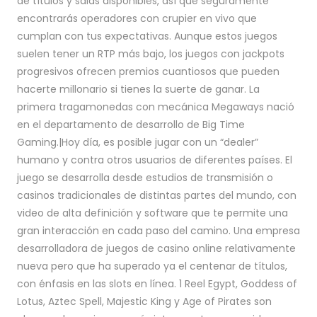
de títulos y salas disponibles, así que seguramente
encontrarás operadores con crupier en vivo que
cumplan con tus expectativas. Aunque estos juegos
suelen tener un RTP más bajo, los juegos con jackpots
progresivos ofrecen premios cuantiosos que pueden
hacerte millonario si tienes la suerte de ganar. La
primera tragamonedas con mecánica Megaways nació
en el departamento de desarrollo de Big Time
Gaming.|Hoy día, es posible jugar con un “dealer”
humano y contra otros usuarios de diferentes países. El
juego se desarrolla desde estudios de transmisión o
casinos tradicionales de distintas partes del mundo, con
video de alta definición y software que te permite una
gran interacción en cada paso del camino. Una empresa
desarrolladora de juegos de casino online relativamente
nueva pero que ha superado ya el centenar de títulos,
con énfasis en las slots en línea. 1 Reel Egypt, Goddess of
Lotus, Aztec Spell, Majestic King y Age of Pirates son