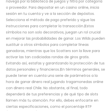
navega por la biblioteca de juegos y filtra por categoría
o proveedor. Para depositar en un casino online, inicia
sesión en tu cuenta y ve a la sección de depósitos.
Selecciona el método de pago preferido y sigue las
instrucciones para completar la transacción.|Estos
símbolos no son solo decorativos, juegan un rol crucial
en mejorar las probabilidades de ganar. Los Wilds pueden
sustituir a otros símbolos para completar líneas
ganadoras, mientras que los Scatters son la llave para
activar las tan codiciadas rondas de giros gratis.
Evitando así, estafas y garantizando la protección de tus
datos personales y financieros.|En términos generales, se
puede tener en cuenta una serie de parámetros a la
hora de ganar dinero real jugando tragamonedas online
con dinero real Chile. No obstante, al final, todo
dependerá de tus preferencias y de qué tipo de slots
llamen más tu atención. Por ello, debes enfocarte en
ciertas especificaciones, como el porcentaje RTP