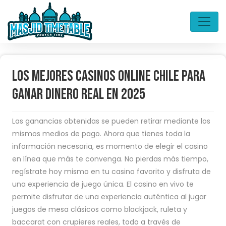
Los Mejores Casinos Online Chile para
Ganar Dinero Real en 2025
Las ganancias obtenidas se pueden retirar mediante los
mismos medios de pago. Ahora que tienes toda la
información necesaria, es momento de elegir el casino
en línea que más te convenga. No pierdas más tiempo,
regístrate hoy mismo en tu casino favorito y disfruta de
una experiencia de juego única. El casino en vivo te
permite disfrutar de una experiencia auténtica al jugar
juegos de mesa clásicos como blackjack, ruleta y
baccarat con crupieres reales, todo a través de