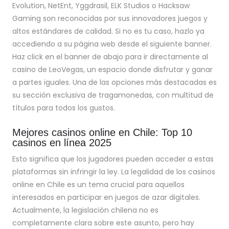
Evolution, NetEnt, Yggdrasil, ELK Studios o Hacksaw
Gaming son reconocidas por sus innovadores juegos y
altos estándares de calidad. Si no es tu caso, hazlo ya
accediendo a su página web desde el siguiente banner.
Haz click en el banner de abajo para ir directamente al
casino de LeoVegas, un espacio donde disfrutar y ganar
a partes iguales. Una de las opciones más destacadas es
su sección exclusiva de tragamonedas, con multitud de
títulos para todos los gustos.
Mejores casinos online en Chile: Top 10
casinos en línea 2025
Esto significa que los jugadores pueden acceder a estas
plataformas sin infringir la ley. La legalidad de los casinos
online en Chile es un tema crucial para aquellos
interesados en participar en juegos de azar digitales.
Actualmente, la legislación chilena no es
completamente clara sobre este asunto, pero hay