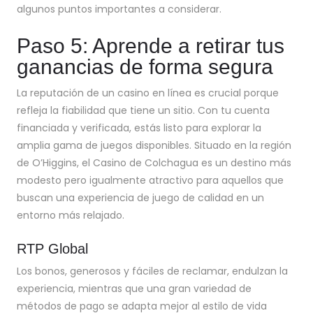
algunos puntos importantes a considerar.
Paso 5: Aprende a retirar tus
ganancias de forma segura
La reputación de un casino en línea es crucial porque
refleja la fiabilidad que tiene un sitio. Con tu cuenta
financiada y verificada, estás listo para explorar la
amplia gama de juegos disponibles. Situado en la región
de O’Higgins, el Casino de Colchagua es un destino más
modesto pero igualmente atractivo para aquellos que
buscan una experiencia de juego de calidad en un
entorno más relajado.
RTP Global
Los bonos, generosos y fáciles de reclamar, endulzan la
experiencia, mientras que una gran variedad de
métodos de pago se adapta mejor al estilo de vida