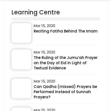
Learning Centre
Mar 15, 2020
Reciting Fatiha Behind The Imam
Mar 15, 2020
The Ruling of the Jumu‘ah Prayer
on the Day of Eid in Light of
Textual Evidence
Mar 15, 2020
Can Qadha (missed) Prayers be
Performed Instead of Sunnah
Prayers?
Mar 15, 2020