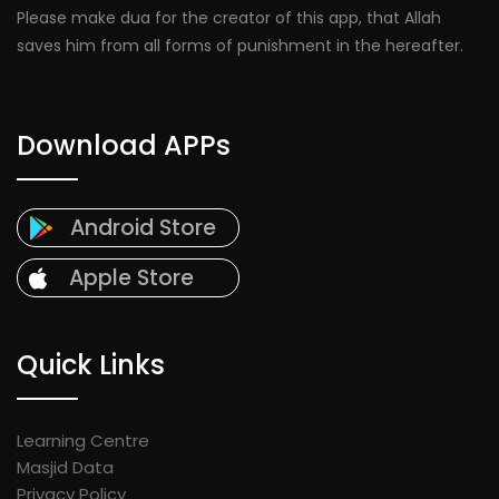
Please make dua for the creator of this app, that Allah
saves him from all forms of punishment in the hereafter.
Download APPs
Android Store
Apple Store
Quick Links
Learning Centre
Masjid Data
Privacy Policy