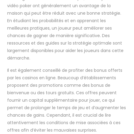
vidéo poker ont généralement un avantage de la
maison qui peut être réduit avec une bonne stratégie.
En étudiant les probabilités et en apprenant les
meilleures pratiques, un joueur peut améliorer ses
chances de gagner de manière significative. Des
ressources et des guides sur la stratégie optimale sont
largement disponibles pour aider les joueurs dans cette
démarche.
Il est également conseillé de profiter des bonus offerts
par les casinos en ligne. Beaucoup d’établissements
proposent des promotions comme des bonus de
bienvenue ou des tours gratuits. Ces offres peuvent
fournir un capital supplémentaire pour jouer, ce qui
permet de prolonger le temps de jeu et d’augmenter les
chances de gains. Cependant, il est crucial de lire
attentivement les conditions de mise associées à ces
offres afin d’éviter les mauvaises surprises.