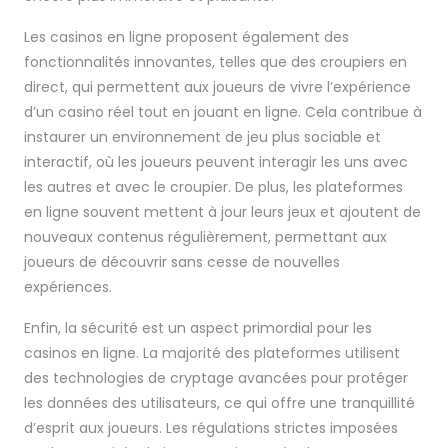
Les casinos en ligne proposent également des
fonctionnalités innovantes, telles que des croupiers en
direct, qui permettent aux joueurs de vivre l’expérience
d’un casino réel tout en jouant en ligne. Cela contribue à
instaurer un environnement de jeu plus sociable et
interactif, où les joueurs peuvent interagir les uns avec
les autres et avec le croupier. De plus, les plateformes
en ligne souvent mettent à jour leurs jeux et ajoutent de
nouveaux contenus régulièrement, permettant aux
joueurs de découvrir sans cesse de nouvelles
expériences.
Enfin, la sécurité est un aspect primordial pour les
casinos en ligne. La majorité des plateformes utilisent
des technologies de cryptage avancées pour protéger
les données des utilisateurs, ce qui offre une tranquillité
d’esprit aux joueurs. Les régulations strictes imposées