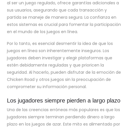
al ser un juego regulado, ofrece garantías adicionales a
sus usuarios, asegurando que cada transacción y
partida se maneje de manera segura. La confianza en
estos sistemas es crucial para fomentar la participación
en el mundo de los juegos en línea.
Por lo tanto, es esencial desmentir la idea de que los
juegos en línea son inherentemente inseguros. Los
jugadores deben investigar y elegir plataformas que
estén debidamente reguladas y que prioricen la
seguridad. Al hacerlo, pueden disfrutar de la emoción de
Chicken Road y otros juegos sin la preocupación de
comprometer su información personal.
Los jugadores siempre pierden a largo plazo
Una de las creencias erróneas más populares es que los
jugadores siempre terminan perdiendo dinero a largo
plazo en los juegos de azar. Este mito es alimentado por