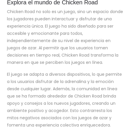
Explora el mundo de Chicken Road
Chicken Road no solo es un juego, sino un espacio donde
los jugadores pueden interactuar y disfrutar de una
experiencia única. El juego ha sido diseñado para ser
accesible y emocionante para todos,
independientemente de su nivel de experiencia en
juegos de azar. Al permitir que los usuarios tomen
decisiones en tiempo real, Chicken Road transforma la
manera en que se perciben los juegos en línea.
El juego se adapta a diversos dispositivos, lo que permite
a los usuarios disfrutar de la adrenalina y la emoción
desde cualquier lugar. Además, la comunidad en línea
que se ha formado alrededor de Chicken Road brinda
apoyo y consejos a los nuevos jugadores, creando un
ambiente positivo y acogedor. Esto contrarresta los
mitos negativos asociados con los juegos de azar y
fomenta una experiencia colectiva enriquecedora.