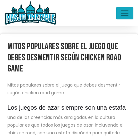
Mitos populares sobre el juego que
debes desmentir según chicken road
game
Mitos populares sobre el juego que debes desmentir
según chicken road game
Los juegos de azar siempre son una estafa
Una de las creencias más arraigadas en la cultura
popular es que todos los juegos de azar, incluyendo el
chicken road, son una estafa diseñada para quitarle