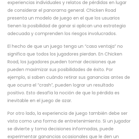
experiencias individuales y relatos de pérdidas en lugar
de considerar el panorama general. Chicken Road
presenta un modelo de juego en el que los usuarios
tienen la posibilidad de ganar si aplican una estrategia
adecuada y comprenden los riesgos involucrados.
El hecho de que un juego tenga un “casa ventaja” no
significa que todos los jugadores pierdan. En Chicken
Road, los jugadores pueden tomar decisiones que
pueden maximizar sus posibilidades de éxito. Por
ejemplo, si saben cuándo retirar sus ganancias antes de
que ocurra el “crash”, pueden lograr un resultado
positivo. Esto desafía la noción de que la pérdida es
inevitable en el juego de azar.
Por otro lado, la experiencia de juego también debe ser
vista como una forma de entretenimiento. Si un jugador
se divierte y toma decisiones informadas, puede
experimentar ganancias ocasionales que le den un