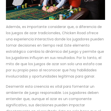
Además, es importante considerar que, a diferencia de
los juegos de azar tradicionales, Chicken Road ofrece
una experiencia interactiva donde los jugadores pueden
tomar decisiones en tiempo real. Este elemento
estratégico cambia la dinámica del juego y permite que
los jugadores influyan en sus resultados. Por lo tanto, el
mito de que los juegos de azar son solo una estafa cae
por su propio peso al reconocer que hay habilidades
involucradas y oportunidades legítimas para ganar.
Desmentir esta creencia es vital para fomentar un
ambiente de juego responsable. Los jugadores deben
entender que, aunque el azar es un componente
significativo, sus decisiones pueden impactar