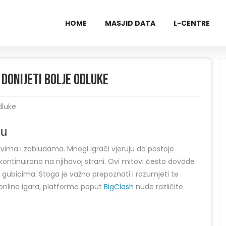
HOME
MASJID DATA
L-CENTRE
i donijeti bolje odluke
dluke
ju
ima i zabludama. Mnogi igrači vjeruju da postoje
i kontinuirano na njihovoj strani. Ovi mitovi često dovode
m gubicima. Stoga je važno prepoznati i razumjeti te
u online igara, platforme poput
BigClash
nude različite