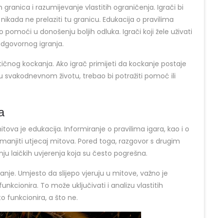
granica i razumijevanje vlastitih ograničenja. Igrači bi
i nikada ne prelaziti tu granicu. Edukacija o pravilima
pomoći u donošenju boljih odluka. Igrači koji žele uživati
 odgovornog igranja.
čnog kockanja. Ako igrač primijeti da kockanje postaje
 svakodnevnom životu, trebao bi potražiti pomoć ili
a
tova je edukacija. Informiranje o pravilima igara, kao i o
manjiti utjecaj mitova. Pored toga, razgovor s drugim
ju laičkih uvjerenja koja su često pogrešna.
šljanje. Umjesto da slijepo vjeruju u mitove, važno je
funkcionira. To može uključivati i analizu vlastitih
to funkcionira, a što ne.