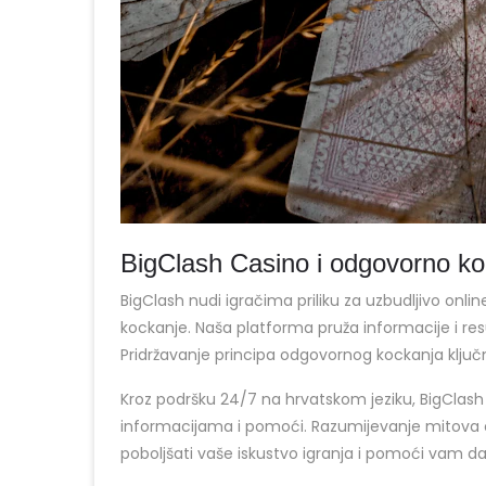
BigClash Casino i odgovorno ko
BigClash nudi igračima priliku za uzbudljivo onl
kockanje. Naša platforma pruža informacije i res
Pridržavanje principa odgovornog kockanja ključ
Kroz podršku 24/7 na hrvatskom jeziku, BigClash
informacijama i pomoći. Razumijevanje mitova o
poboljšati vaše iskustvo igranja i pomoći vam d