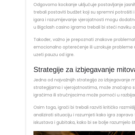
Odgovorno kockanje uključuje postavljanje jasnih 
trebali postaviti budžet koji su spremni potrošiti 
igara i razumijevanje vjerojatnosti mogu dodatno 
u Bigclash casino igrama trebali bi steći naviku
Također, važno je prepoznati znakove problemati
emocionalno opterećenje ili uzrokuje probleme u
uzeti pauzu od igre.
Strategije za izbjegavanje mitov
Jedna od najvažnijih strategija za izbjegavanje mi
strategijama i vjerojatnostima, može značajno s
igračima ili stručnjacima može pomoći u razbijan
Osim toga, igrači bi trebali razviti kritičko razmi
analizirati situaciju i razumjeti kako igra zapravo 
iskustava i gubitaka, kako bi se bolje razumjelo š