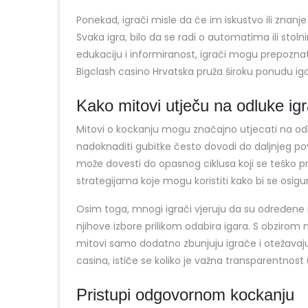
Ponekad, igrači misle da će im iskustvo ili znanje o
Svaka igra, bilo da se radi o automatima ili stol
edukaciju i informiranost, igrači mogu prepoznati 
Bigclash casino Hrvatska pruža široku ponudu ig
Kako mitovi utječu na odluke ig
Mitovi o kockanju mogu značajno utjecati na odlu
nadoknaditi gubitke često dovodi do daljnjeg pove
može dovesti do opasnog ciklusa koji se teško pr
strategijama koje mogu koristiti kako bi se osigur
Osim toga, mnogi igrači vjeruju da su određene i
njihove izbore prilikom odabira igara. S obzirom 
mitovi samo dodatno zbunjuju igrače i otežavaju 
casina, ističe se koliko je važna transparentnost
Pristupi odgovornom kockanju