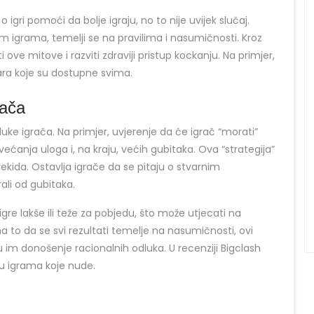
 igri pomoći da bolje igraju, no to nije uvijek slučaj.
nim igrama, temelji se na pravilima i nasumičnosti. Kroz
ove mitove i razviti zdraviji pristup kockanju. Na primjer,
ara koje su dostupne svima.
rača
ke igrača. Na primjer, uvjerenje da će igrač “morati”
ćanja uloga i, na kraju, većih gubitaka. Ova “strategija”
ekida. Ostavlja igrače da se pitaju o stvarnim
ali od gubitaka.
gre lakše ili teže za pobjedu, što može utjecati na
na to da se svi rezultati temelje na nasumičnosti, ovi
im donošenje racionalnih odluka. U recenziji Bigclash
 u igrama koje nude.