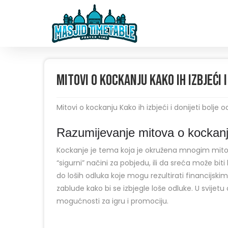
Mitovi o kockanju Kako ih izbjeći 
Mitovi o kockanju Kako ih izbjeći i donijeti bolje o
Razumijevanje mitova o kockan
Kockanje je tema koja je okružena mnogim mitov
“sigurni” načini za pobjedu, ili da sreća može bit
do loših odluka koje mogu rezultirati financijski
zablude kako bi se izbjegle loše odluke. U svijet
mogućnosti za igru i promociju.