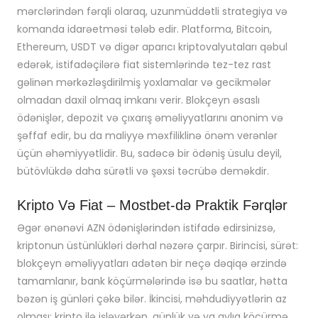
mərclərindən fərqli olaraq, uzunmüddətli strategiya və
komanda idarəetməsi tələb edir. Platforma, Bitcoin,
Ethereum, USDT və digər aparıcı kriptovalyutaları qəbul
edərək, istifadəçilərə fiat sistemlərində tez-tez rast
gəlinən mərkəzləşdirilmiş yoxlamalar və gecikmələr
olmadan daxil olmaq imkanı verir. Blokçeyn əsaslı
ödənişlər, depozit və çıxarış əməliyyatlarını anonim və
şəffaf edir, bu da maliyyə məxfiliklinə önəm verənlər
üçün əhəmiyyətlidir. Bu, sadəcə bir ödəniş üsulu deyil,
bütövlükdə daha sürətli və şəxsi təcrübə deməkdir.
Kripto Və Fiat – Mostbet-də Praktik Fərqlər
Əgər ənənəvi AZN ödənişlərindən istifadə edirsinizsə,
kriptonun üstünlükləri dərhal nəzərə çarpır. Birincisi, sürət:
blokçeyn əməliyyatları adətən bir neçə dəqiqə ərzində
tamamlanır, bank köçürmələrində isə bu saatlar, hətta
bəzən iş günləri çəkə bilər. İkincisi, məhdudiyyətlərin az
olması: kripto ilə işləyərkən, günlük və ya aylıq köçürmə