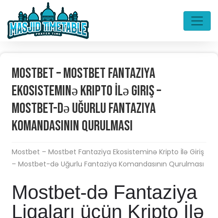
Mostbet – Mostbet Fantaziya
Ekosisteminə Kripto İlə Giriş –
Mostbet-də Uğurlu Fantaziya
Komandasının Qurulması
Mostbet – Mostbet Fantaziya Ekosisteminə Kripto İlə Giriş
– Mostbet-də Uğurlu Fantaziya Komandasının Qurulması
Mostbet-də Fantaziya
Liqaları üçün Kripto İlə