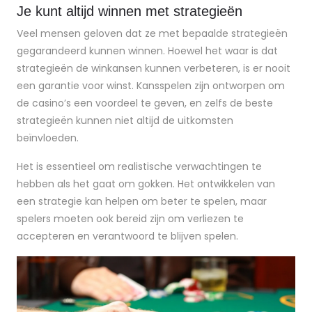
Je kunt altijd winnen met strategieën
Veel mensen geloven dat ze met bepaalde strategieën
gegarandeerd kunnen winnen. Hoewel het waar is dat
strategieën de winkansen kunnen verbeteren, is er nooit
een garantie voor winst. Kansspelen zijn ontworpen om
de casino’s een voordeel te geven, en zelfs de beste
strategieën kunnen niet altijd de uitkomsten
beïnvloeden.
Het is essentieel om realistische verwachtingen te
hebben als het gaat om gokken. Het ontwikkelen van
een strategie kan helpen om beter te spelen, maar
spelers moeten ook bereid zijn om verliezen te
accepteren en verantwoord te blijven spelen.