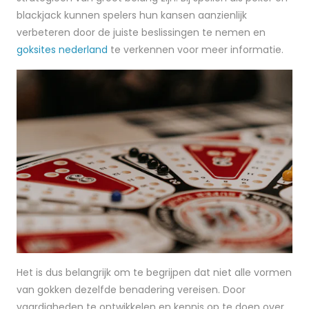
blackjack kunnen spelers hun kansen aanzienlijk
verbeteren door de juiste beslissingen te nemen en
goksites nederland
te verkennen voor meer informatie.
Het is dus belangrijk om te begrijpen dat niet alle vormen
van gokken dezelfde benadering vereisen. Door
vaardigheden te ontwikkelen en kennis op te doen over