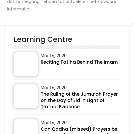
dat ze toegang hebben tot actuele en betrouwbare
informatie.
Learning Centre
Mar 15, 2020
Reciting Fatiha Behind The Imam
Mar 15, 2020
The Ruling of the Jumu‘ah Prayer
on the Day of Eid in Light of
Textual Evidence
Mar 15, 2020
Can Qadha (missed) Prayers be