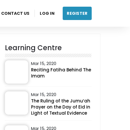
CONTACT US
LOG IN
REGISTER
Learning Centre
Mar 15, 2020
Reciting Fatiha Behind The
Imam
Mar 15, 2020
The Ruling of the Jumu‘ah
Prayer on the Day of Eid in
Light of Textual Evidence
Mar 15, 2020