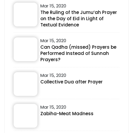
Mar 15, 2020
The Ruling of the Jumu‘ah Prayer
on the Day of Eid in Light of
Textual Evidence
Mar 15, 2020
Can Qadha (missed) Prayers be
Performed Instead of Sunnah
Prayers?
Mar 15, 2020
Collective Dua after Prayer
Mar 15, 2020
Zabiha-Meat Madness