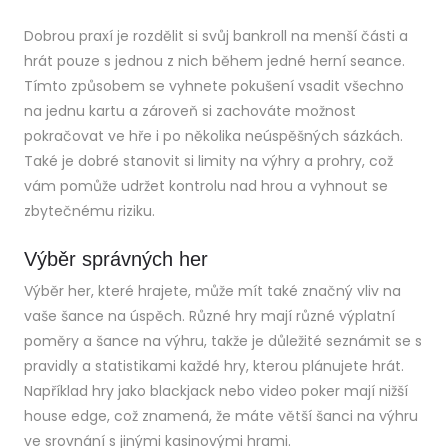
Dobrou praxí je rozdělit si svůj bankroll na menší části a
hrát pouze s jednou z nich během jedné herní seance.
Tímto způsobem se vyhnete pokušení vsadit všechno
na jednu kartu a zároveň si zachováte možnost
pokračovat ve hře i po několika neúspěšných sázkách.
Také je dobré stanovit si limity na výhry a prohry, což
vám pomůže udržet kontrolu nad hrou a vyhnout se
zbytečnému riziku.
Výběr správných her
Výběr her, které hrajete, může mít také značný vliv na
vaše šance na úspěch. Různé hry mají různé výplatní
poměry a šance na výhru, takže je důležité seznámit se s
pravidly a statistikami každé hry, kterou plánujete hrát.
Například hry jako blackjack nebo video poker mají nižší
house edge, což znamená, že máte větší šanci na výhru
ve srovnání s jinými kasinovými hrami.