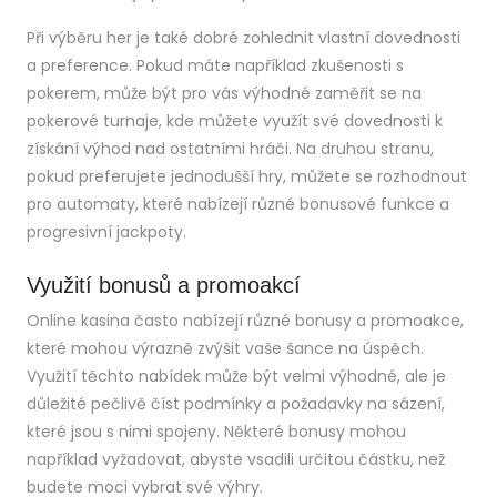
Při výběru her je také dobré zohlednit vlastní dovednosti
a preference. Pokud máte například zkušenosti s
pokerem, může být pro vás výhodné zaměřit se na
pokerové turnaje, kde můžete využít své dovednosti k
získání výhod nad ostatními hráči. Na druhou stranu,
pokud preferujete jednodušší hry, můžete se rozhodnout
pro automaty, které nabízejí různé bonusové funkce a
progresivní jackpoty.
Využití bonusů a promoakcí
Online kasina často nabízejí různé bonusy a promoakce,
které mohou výrazně zvýšit vaše šance na úspěch.
Využití těchto nabídek může být velmi výhodné, ale je
důležité pečlivě číst podmínky a požadavky na sázení,
které jsou s nimi spojeny. Některé bonusy mohou
například vyžadovat, abyste vsadili určitou částku, než
budete moci vybrat své výhry.