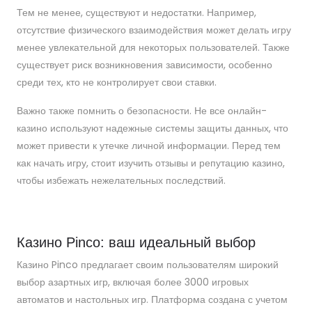
Тем не менее, существуют и недостатки. Например,
отсутствие физического взаимодействия может делать игру
менее увлекательной для некоторых пользователей. Также
существует риск возникновения зависимости, особенно
среди тех, кто не контролирует свои ставки.
Важно также помнить о безопасности. Не все онлайн-
казино используют надежные системы защиты данных, что
может привести к утечке личной информации. Перед тем
как начать игру, стоит изучить отзывы и репутацию казино,
чтобы избежать нежелательных последствий.
Казино Pinco: ваш идеальный выбор
Казино Pinco предлагает своим пользователям широкий
выбор азартных игр, включая более 3000 игровых
автоматов и настольных игр. Платформа создана с учетом