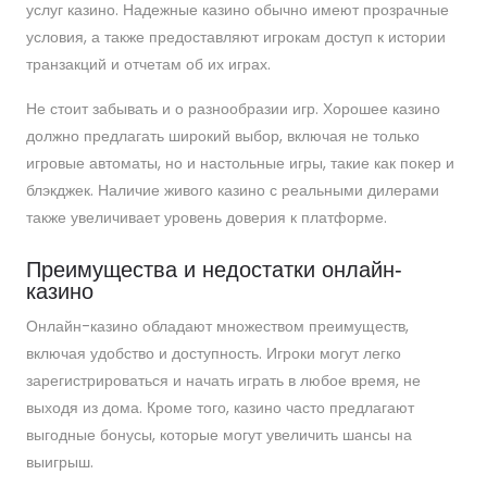
услуг казино. Надежные казино обычно имеют прозрачные
условия, а также предоставляют игрокам доступ к истории
транзакций и отчетам об их играх.
Не стоит забывать и о разнообразии игр. Хорошее казино
должно предлагать широкий выбор, включая не только
игровые автоматы, но и настольные игры, такие как покер и
блэкджек. Наличие живого казино с реальными дилерами
также увеличивает уровень доверия к платформе.
Преимущества и недостатки онлайн-
казино
Онлайн-казино обладают множеством преимуществ,
включая удобство и доступность. Игроки могут легко
зарегистрироваться и начать играть в любое время, не
выходя из дома. Кроме того, казино часто предлагают
выгодные бонусы, которые могут увеличить шансы на
выигрыш.