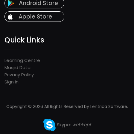
Android Store
Apple Store
Quick Links
Learning Centre
Masjid Data
Privacy Policy
Sign In
Copyright © 2026 All Rights Reserved by Lentrica Software.
Skype:
webkept