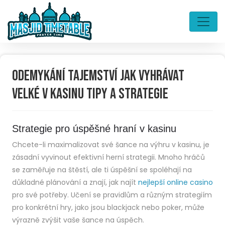
Odemykání tajemství jak vyhrávat
velké v kasinu tipy a strategie
Strategie pro úspěšné hraní v kasinu
Chcete-li maximalizovat své šance na výhru v kasinu, je
zásadní vyvinout efektivní herní strategii. Mnoho hráčů
se zaměřuje na štěstí, ale ti úspěšní se spoléhají na
důkladné plánování a znají, jak najít
nejlepší online casino
pro své potřeby. Učení se pravidlům a různým strategiím
pro konkrétní hry, jako jsou blackjack nebo poker, může
výrazně zvýšit vaše šance na úspěch.