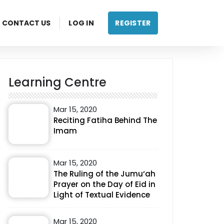
CONTACT US
LOG IN
REGISTER
Learning Centre
Mar 15, 2020
Reciting Fatiha Behind The
Imam
Mar 15, 2020
The Ruling of the Jumu‘ah
Prayer on the Day of Eid in
Light of Textual Evidence
Mar 15, 2020