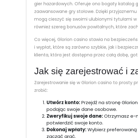
gier hazardowych. Oferuje ono bogaty katalog g
zaawansowane gry stołowe. Dzięki przyjaznemu i
mogą cieszyć się swoimi ulubionymi tytułami w
również szereg bonusów powitalnych, które zachę
Co więcej, Glorion casino stawia na bezpieczeńs
i wypłat, które są zarówno szybkie, jak i bezpi
klienta, która jest dostępna przez całą dobę, g
Jak się zarejestrować i 
Zarejestrowanie się w Glorion casino to prosty p
zrobić:
Utwórz konto:
Przejdź na stronę Glorion c
podając swoje dane osobowe.
Zweryfikuj swoje dane:
Otrzymasz e-mail
potwierdzić swoje konto.
Dokonaj wpłaty:
Wybierz preferowaną 
zacząć grać.