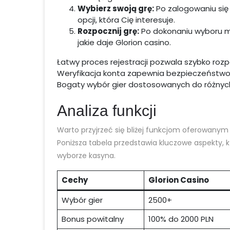
Wybierz swoją grę:
Po zalogowaniu się 
opcji, która Cię interesuje.
Rozpocznij grę:
Po dokonaniu wyboru mo
jakie daje Glorion casino.
Łatwy proces rejestracji pozwala szybko rozp
Weryfikacja konta zapewnia bezpieczeństwo
Bogaty wybór gier dostosowanych do różnych 
Analiza funkcji
Warto przyjrzeć się bliżej funkcjom oferowanym
Poniższa tabela przedstawia kluczowe aspekty,
wyborze kasyna.
Cechy
Glorion Casino
Wybór gier
2500+
Bonus powitalny
100% do 2000 PLN