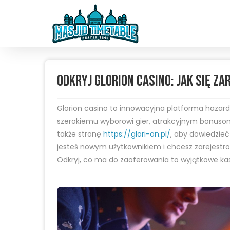
Odkryj Glorion casino: jak się z
Glorion casino to innowacyjna platforma hazardo
szerokiemu wyborowi gier, atrakcyjnym bonuso
także stronę
https://glori-on.pl/
, aby dowiedzieć
jesteś nowym użytkownikiem i chcesz zarejestrowa
Odkryj, co ma do zaoferowania to wyjątkowe kas