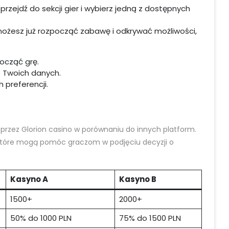
przejdź do sekcji gier i wybierz jedną z dostępnych
żesz już rozpocząć zabawę i odkrywać możliwości,
ocząć grę.
 Twoich danych.
preferencji.
 przez Glorion casino w porównaniu do innych platform.
 które mogą pomóc graczom w podjęciu decyzji o
Kasyno A
Kasyno B
1500+
2000+
50% do 1000 PLN
75% do 1500 PLN