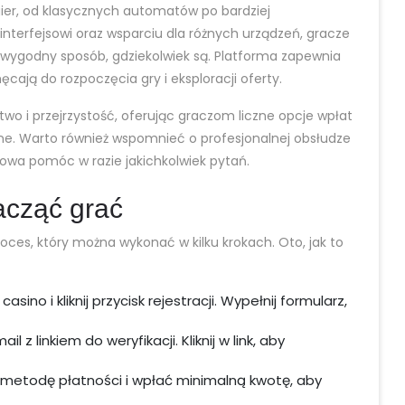
ier, od klasycznych automatów po bardziej
nterfejsowi oraz wsparciu dla różnych urządzeń, gracze
 wygodny sposób, gdziekolwiek są. Platforma zapewnia
cają do rozpoczęcia gry i eksploracji oferty.
two i przejrzystość, oferując graczom liczne opcje wpłat
eczne. Warto również wspomnieć o profesjonalnej obsłudze
otowa pomóc w razie jakichkolwiek pytań.
zacząć grać
roces, który można wykonać w kilku krokach. Oto, jak to
asino i kliknij przycisk rejestracji. Wypełnij formularz,
 z linkiem do weryfikacji. Kliknij w link, aby
metodę płatności i wpłać minimalną kwotę, aby