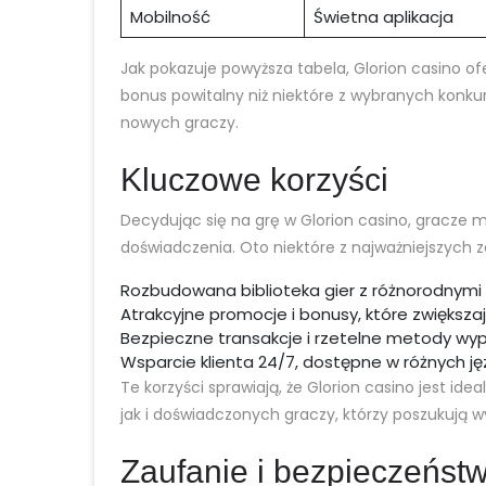
Mobilność
Świetna aplikacja
Jak pokazuje powyższa tabela, Glorion casino ofe
bonus powitalny niż niektóre z wybranych konk
nowych graczy.
Kluczowe korzyści
Decydując się na grę w Glorion casino, gracze mo
doświadczenia. Oto niektóre z najważniejszych za
Rozbudowana biblioteka gier z różnorodnymi 
Atrakcyjne promocje i bonusy, które zwiększa
Bezpieczne transakcje i rzetelne metody wyp
Wsparcie klienta 24/7, dostępne w różnych ję
Te korzyści sprawiają, że Glorion casino jest i
jak i doświadczonych graczy, którzy poszukują wys
Zaufanie i bezpieczeńst