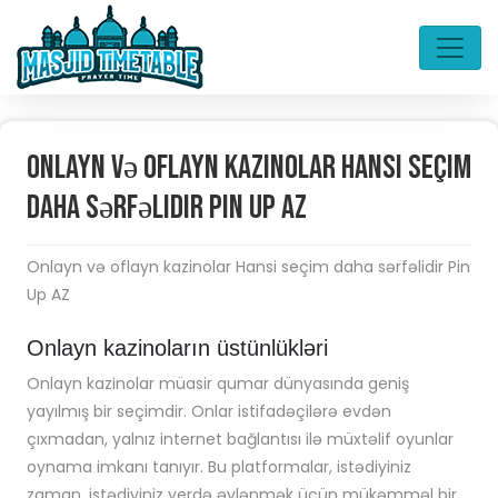
Onlayn və oflayn kazinolar Hansi seçim
daha sərfəlidir Pin Up AZ
Onlayn və oflayn kazinolar Hansi seçim daha sərfəlidir Pin
Up AZ
Onlayn kazinoların üstünlükləri
Onlayn kazinolar müasir qumar dünyasında geniş
yayılmış bir seçimdir. Onlar istifadəçilərə evdən
çıxmadan, yalnız internet bağlantısı ilə müxtəlif oyunlar
oynama imkanı tanıyır. Bu platformalar, istədiyiniz
zaman, istədiyiniz yerdə əylənmək üçün mükəmməl bir