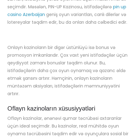
seçimdir. Məsələn, PIN-UP Kazinosu, istifadəçilərə
pin up
casino Azerbaijan
geniş oyun variantları, canlı dilerlər və
lotereyalar təqdim edir, bu da onları daha cəlbedici edir.
Onlayn kazinoların bir digər üstünlüyü isə bonus və
promosyon imkanlarıdır. Çox vaxt yeni istifadəçilər üçün
qeydiyyat zamanı bonuslar təqdim olunur. Bu,
istifadəçilərin daha çox oyun oynamaq və qazanc əldə
etmək şansını artırır. Həmçinin, onlayn kazinoların
müntəzəm aksiyaları, istifadəçilərin məmnuniyyətini
artırır.
Oflayn kazinoların xüsusiyyətləri
Oflayn kazinolar, ənənəvi qumar təcrübəsi axtaranlar
üçün ideal seçimdir. Bu kazinolar, real mühitdə oyun
oynama təcrübəsini təqdim edir və oyunçulara sosial bir