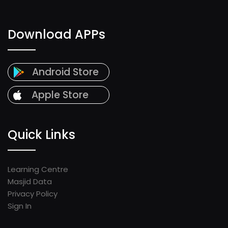
Download APPs
Android Store
Apple Store
Quick Links
Learning Centre
Masjid Data
Privacy Policy
Sign In