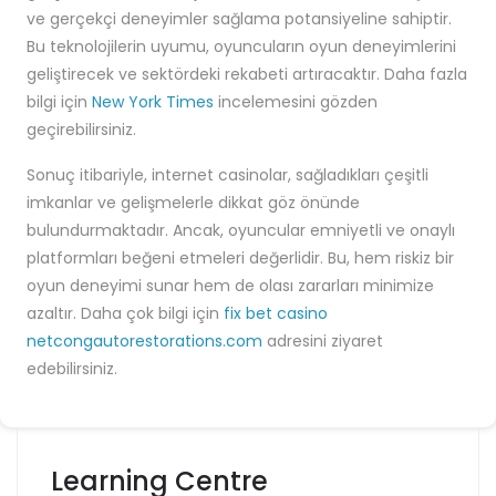
ve gerçekçi deneyimler sağlama potansiyeline sahiptir.
Bu teknolojilerin uyumu, oyuncuların oyun deneyimlerini
geliştirecek ve sektördeki rekabeti artıracaktır. Daha fazla
bilgi için
New York Times
incelemesini gözden
geçirebilirsiniz.
Sonuç itibariyle, internet casinolar, sağladıkları çeşitli
imkanlar ve gelişmelerle dikkat göz önünde
bulundurmaktadır. Ancak, oyuncular emniyetli ve onaylı
platformları beğeni etmeleri değerlidir. Bu, hem riskiz bir
oyun deneyimi sunar hem de olası zararları minimize
azaltır. Daha çok bilgi için
fix bet casino
netcongautorestorations.com
adresini ziyaret
edebilirsiniz.
Learning Centre