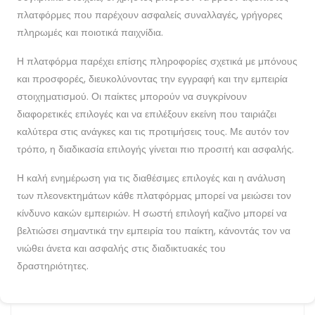
πλατφόρμες που παρέχουν ασφαλείς συναλλαγές, γρήγορες
πληρωμές και ποιοτικά παιχνίδια.
Η πλατφόρμα παρέχει επίσης πληροφορίες σχετικά με μπόνους
και προσφορές, διευκολύνοντας την εγγραφή και την εμπειρία
στοιχηματισμού. Οι παίκτες μπορούν να συγκρίνουν
διαφορετικές επιλογές και να επιλέξουν εκείνη που ταιριάζει
καλύτερα στις ανάγκες και τις προτιμήσεις τους. Με αυτόν τον
τρόπο, η διαδικασία επιλογής γίνεται πιο προσιτή και ασφαλής.
Η καλή ενημέρωση για τις διαθέσιμες επιλογές και η ανάλυση
των πλεονεκτημάτων κάθε πλατφόρμας μπορεί να μειώσει τον
κίνδυνο κακών εμπειριών. Η σωστή επιλογή καζίνο μπορεί να
βελτιώσει σημαντικά την εμπειρία του παίκτη, κάνοντάς τον να
νιώθει άνετα και ασφαλής στις διαδικτυακές του
δραστηριότητες.