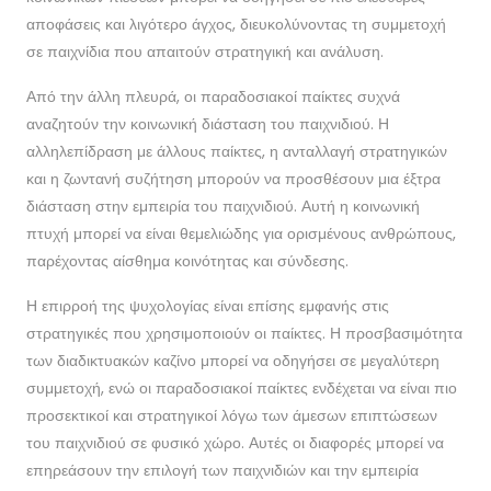
αποφάσεις και λιγότερο άγχος, διευκολύνοντας τη συμμετοχή
σε παιχνίδια που απαιτούν στρατηγική και ανάλυση.
Από την άλλη πλευρά, οι παραδοσιακοί παίκτες συχνά
αναζητούν την κοινωνική διάσταση του παιχνιδιού. Η
αλληλεπίδραση με άλλους παίκτες, η ανταλλαγή στρατηγικών
και η ζωντανή συζήτηση μπορούν να προσθέσουν μια έξτρα
διάσταση στην εμπειρία του παιχνιδιού. Αυτή η κοινωνική
πτυχή μπορεί να είναι θεμελιώδης για ορισμένους ανθρώπους,
παρέχοντας αίσθημα κοινότητας και σύνδεσης.
Η επιρροή της ψυχολογίας είναι επίσης εμφανής στις
στρατηγικές που χρησιμοποιούν οι παίκτες. Η προσβασιμότητα
των διαδικτυακών καζίνο μπορεί να οδηγήσει σε μεγαλύτερη
συμμετοχή, ενώ οι παραδοσιακοί παίκτες ενδέχεται να είναι πιο
προσεκτικοί και στρατηγικοί λόγω των άμεσων επιπτώσεων
του παιχνιδιού σε φυσικό χώρο. Αυτές οι διαφορές μπορεί να
επηρεάσουν την επιλογή των παιχνιδιών και την εμπειρία