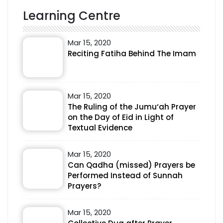
Learning Centre
Mar 15, 2020
Reciting Fatiha Behind The Imam
Mar 15, 2020
The Ruling of the Jumu‘ah Prayer
on the Day of Eid in Light of
Textual Evidence
Mar 15, 2020
Can Qadha (missed) Prayers be
Performed Instead of Sunnah
Prayers?
Mar 15, 2020