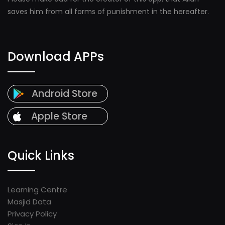
saves him from all forms of punishment in the hereafter.
Download APPs
Android Store
Apple Store
Quick Links
Learning Centre
Masjid Data
Privacy Policy