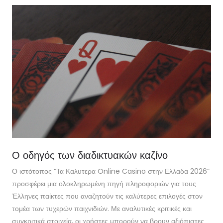
Ο οδηγός των διαδικτυακών καζίνο
Ο ιστότοπος “Τα Καλυτερα Online Casino στην Ελλαδα 2026”
προσφέρει μια ολοκληρωμένη πηγή πληροφοριών για τους
Έλληνες παίκτες που αναζητούν τις καλύτερες επιλογές στον
τομέα των τυχερών παιχνιδιών. Με αναλυτικές κριτικές και
συγκριτικά στοιχεία, οι χρήστες μπορούν να βρουν αξιόπιστες