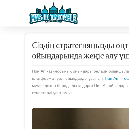
Сіздің стратегияңызды оңт
ойындарында жеңіс алу үш
Пин Ап казиносының ойындары онлайн ойыншыла
платформа түрлі ойындарды ұсынып,
Пин Ап — оф
мүмкіндіктер береді. Біз сіздерге Пин Ап ойындары
кеңестерді ұсынамыз.