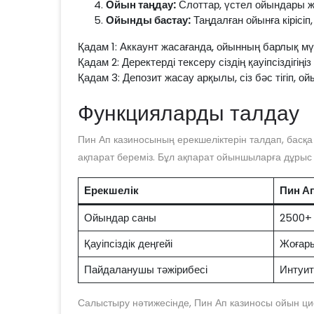
Ойын таңдау:
Слоттар, үстел ойындары жә
Ойынды бастау:
Таңдалған ойынға кірісіп, 
Қадам 1: Аккаунт жасағанда, ойынның барлық мүмк
Қадам 2: Деректерді тексеру сіздің қауіпсіздігіңі
Қадам 3: Депозит жасау арқылы, сіз бәс тігіп, ойын
Функцияларды талдау
Пин Ап казиносының ерекшеліктерін талдап, бас
ақпарат береміз. Бұл ақпарат ойыншыларға дұрыс 
Ерекшелік
Пин А
Ойындар саны
2500+
Қауіпсіздік деңгейі
Жоғар
Пайдаланушы тәжірибесі
Интуит
Салыстыру нәтижесінде, Пин Ап казиносы ойын ц