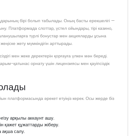
дарының бірі болып табылады. Оның басты ерекшелігі —
у. Платформада слоттар, үстел ойындары, тірі казино,
аланушыларға түрлі бонустар мен акцияларды ұсына
жеңіске жету мүмкіндігін арттырады.
дігі мен жеке деректерін қорғауға үлкен мән береді.
рым-қатынас орнату үшін лицензиясы мен қауіпсіздік
болады
ын платформасында әрекет етуіңіз керек. Осы жерде біз
гізу арқылы аккаунт ашу.
н қажет құжаттарды жіберу.
 ақша салу.