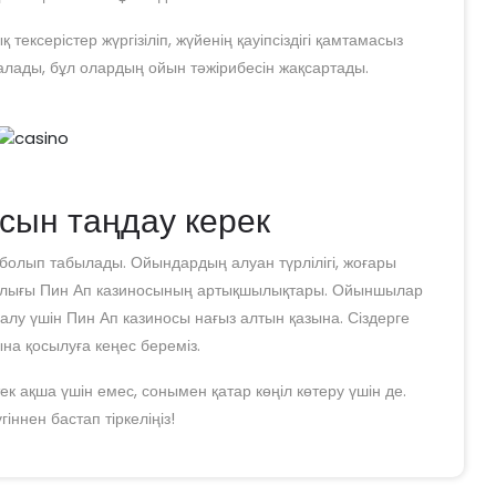
ексерістер жүргізіліп, жүйенің қауіпсіздігі қамтамасыз
 алады, бұл олардың ойын тәжірибесін жақсартады.
сын таңдау керек
олып табылады. Ойындардың алуан түрлілігі, жоғары
 барлығы Пин Ап казиносының артықшылықтары. Ойыншылар
 алу үшін Пин Ап казиносы нағыз алтын қазына. Сіздерге
на қосылуға кеңес береміз.
к ақша үшін емес, сонымен қатар көңіл көтеру үшін де.
іннен бастап тіркеліңіз!