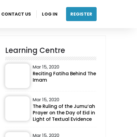
CONTACT US
LOG IN
REGISTER
Learning Centre
Mar 15, 2020
Reciting Fatiha Behind The
Imam
Mar 15, 2020
The Ruling of the Jumu‘ah
Prayer on the Day of Eid in
Light of Textual Evidence
Mar 15, 2020