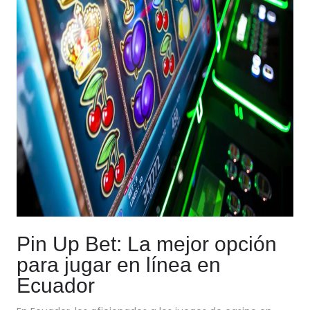
Pin Up Bet: La mejor opción
para jugar en línea en
Ecuador