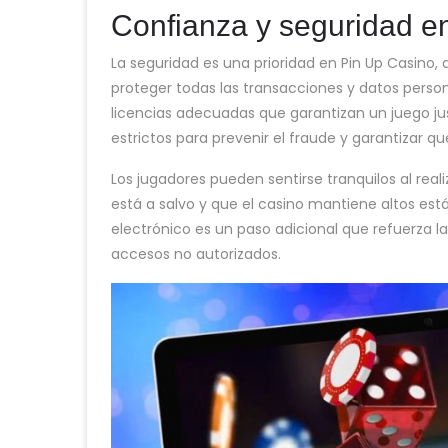
Confianza y seguridad e
La seguridad es una prioridad en Pin Up Casino,
proteger todas las transacciones y datos perso
licencias adecuadas que garantizan un juego ju
estrictos para prevenir el fraude y garantizar qu
Los jugadores pueden sentirse tranquilos al real
está a salvo y que el casino mantiene altos est
electrónico es un paso adicional que refuerza l
accesos no autorizados.