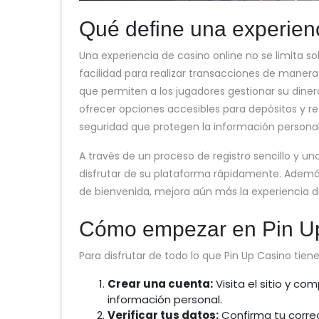
Qué define una experienc
Una experiencia de casino online no se limita so
facilidad para realizar transacciones de mane
que permiten a los jugadores gestionar su diner
ofrecer opciones accesibles para depósitos y r
seguridad que protegen la información personal 
A través de un proceso de registro sencillo y un
disfrutar de su plataforma rápidamente. Además
de bienvenida, mejora aún más la experiencia de
Cómo empezar en Pin U
Para disfrutar de todo lo que Pin Up Casino tiene
Crear una cuenta:
Visita el sitio y co
información personal.
Verificar tus datos:
Confirma tu correo