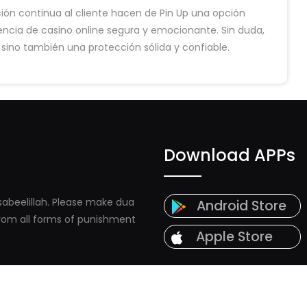
ón continua al cliente hacen de Pin Up una opción
cia de casino online segura y emocionante. Sin duda,
 sino también una protección sólida y confiable.
Download APPs
abeelillah. Please make dua
Android Store
 from all forms of punishment
Apple Store
Software.