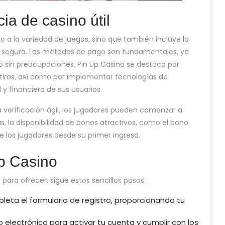
ia de casino útil
lo a la variedad de juegos, sino que también incluye la
ra segura. Los métodos de pago son fundamentales, ya
o sin preocupaciones. Pin Up Casino se destaca por
etiros, así como por implementar tecnologías de
y financiera de sus usuarios.
a verificación ágil, los jugadores pueden comenzar a
, la disponibilidad de bonos atractivos, como el bono
 los jugadores desde su primer ingreso.
p Casino
 para ofrecer, sigue estos sencillos pasos:
mpleta el formulario de registro, proporcionando tu
 electrónico para activar tu cuenta y cumplir con los