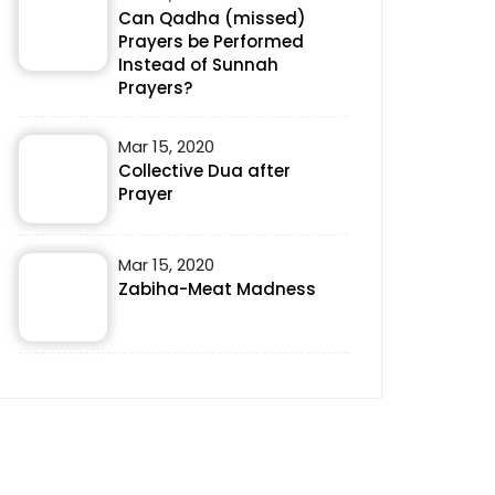
Can Qadha (missed)
Prayers be Performed
Instead of Sunnah
Prayers?
Mar 15, 2020
Collective Dua after
Prayer
Mar 15, 2020
Zabiha-Meat Madness