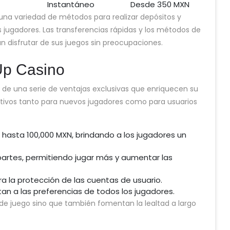
Instantáneo
Desde 350 MXN
una variedad de métodos para realizar depósitos y
los jugadores. Las transferencias rápidas y los métodos de
n disfrutar de sus juegos sin preocupaciones.
Up Casino
n de una serie de ventajas exclusivas que enriquecen su
activos tanto para nuevos jugadores como para usuarios
 hasta 100,000 MXN, brindando a los jugadores un
 partes, permitiendo jugar más y aumentar las
a la protección de las cuentas de usuario.
 a las preferencias de todos los jugadores.
 de juego sino que también fomentan la lealtad a largo