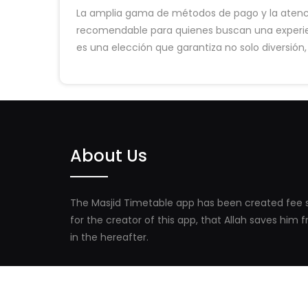
La amplia gama de métodos de pago y la atenci
recomendable para quienes buscan una experien
es una elección que garantiza no solo diversión,
About Us
The Masjid Timetable app has been created fee s
for the creator of this app, that Allah saves him
in the hereafter.
Copyright © 2026 All Rights Reserved by Lentrica 