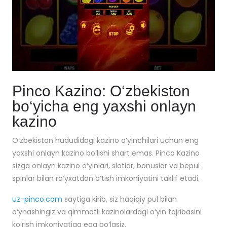
Pinco Kazino: O‘zbekiston
bo‘yicha eng yaxshi onlayn
kazino
O‘zbekiston hududidagi kazino o‘yinchilari uchun eng
yaxshi onlayn kazino bo‘lishi shart emas. Pinco Kazino
sizga onlayn kazino o‘yinlari, slotlar, bonuslar va bepul
spinlar bilan ro‘yxatdan o‘tish imkoniyatini taklif etadi.
uz-pinco.com
saytiga kirib, siz haqiqiy pul bilan
o‘ynashingiz va qimmatli kazinolardagi o‘yin tajribasini
ko‘rish imkoniyatiga ega bo‘lasiz.