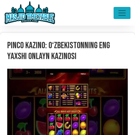
Pinco Kazino: O‘zbekistonning eng
yaxshi onlayn kazinosi