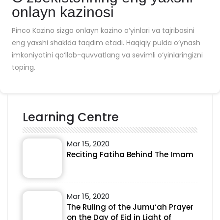
onlayn kazinosi
Pinco Kazino sizga onlayn kazino o‘yinlari va tajribasini
eng yaxshi shaklda taqdim etadi. Haqiqiy pulda o‘ynash
imkoniyatini qo‘llab-quvvatlang va sevimli o‘yinlaringizni
toping.
Learning Centre
Mar 15, 2020
Reciting Fatiha Behind The Imam
Mar 15, 2020
The Ruling of the Jumu‘ah Prayer
on the Day of Eid in Light of