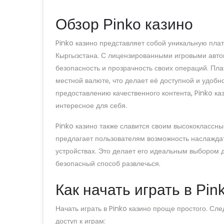
Обзор Pinko казино
Pinko казино представляет собой уникальную пла
Кыргызстана. С лицензированными игровыми авто
безопасность и прозрачность своих операций. П
местной валюте, что делает её доступной и удобн
предоставлению качественного контента, Pinko каз
интересное для себя.
Pinko казино также славится своим высококлассны
предлагает пользователям возможность наслаждать
устройствах. Это делает его идеальным выбором 
безопасный способ развлечься.
Как начать играть в Pin
Начать играть в Pinko казино проще простого. Сле
доступ к играм: