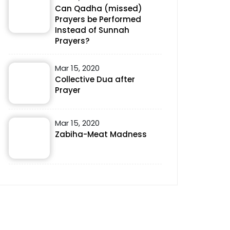
Can Qadha (missed)
Prayers be Performed
Instead of Sunnah
Prayers?
Mar 15, 2020
Collective Dua after
Prayer
Mar 15, 2020
Zabiha-Meat Madness