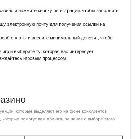
казино и нажмите кнопку регистрации, чтобы заполнить
шу электронную почту для получения ссылки на
соб оплаты и внесите минимальный депозит, чтобы
игр и выберите ту, которая вас интересует.
аждайтесь игровым процессом.
казино
ункций, которые выделяют его на фоне конкурентов.
, которые помогут вам принять решение о выборе этого