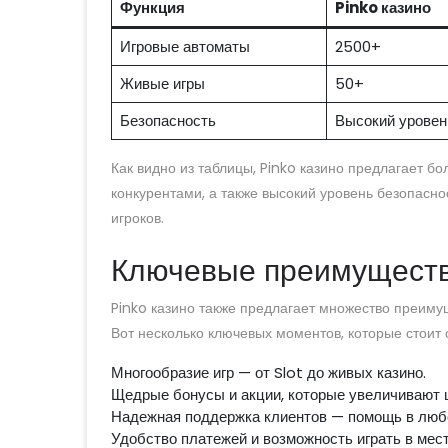
Функция
Pinko казино
Игровые автоматы
2500+
Живые игры
50+
Безопасность
Высокий уровен
Как видно из таблицы, Pinko казино предлагает б
конкурентами, а также высокий уровень безопасно
игроков.
Ключевые преимуществ
Pinko казино также предлагает множество преиму
Вот несколько ключевых моментов, которые стоит 
Многообразие игр — от Slot до живых казино.
Щедрые бонусы и акции, которые увеличивают 
Надежная поддержка клиентов — помощь в любо
Удобство платежей и возможность играть в мес