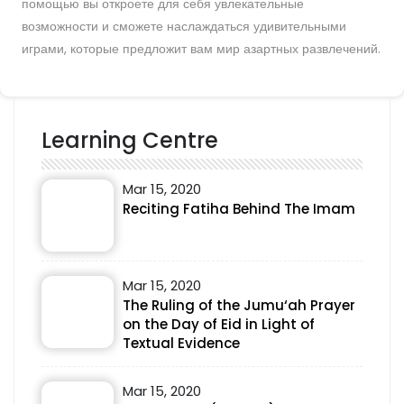
помощью вы откроете для себя увлекательные
возможности и сможете наслаждаться удивительными
играми, которые предложит вам мир азартных развлечений.
Learning Centre
Mar 15, 2020
Reciting Fatiha Behind The Imam
Mar 15, 2020
The Ruling of the Jumu‘ah Prayer
on the Day of Eid in Light of
Textual Evidence
Mar 15, 2020