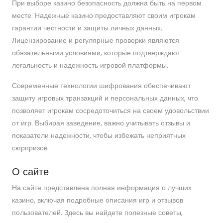
При выборе казино безопасность должна быть на первом
месте. Надежные казино предоставляют своим игрокам
гарантии честности и защиты личных данных.
Лицензирование и регулярные проверки являются
обязательными условиями, которые подтверждают
легальность и надежность игровой платформы.
Современные технологии шифрования обеспечивают
защиту игровых транзакций и персональных данных, что
позволяет игрокам сосредоточиться на своем удовольствии
от игр. Выбирая заведение, важно учитывать отзывы и
показатели надежности, чтобы избежать неприятных
сюрпризов.
О сайте
На сайте представлена полная информация о лучших
казино, включая подробные описания игр и отзывов
пользователей. Здесь вы найдете полезные советы,