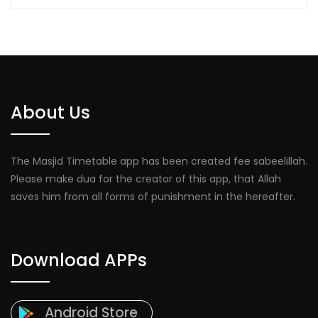
About Us
The Masjid Timetable app has been created fee sabeelillah.
Please make dua for the creator of this app, that Allah
saves him from all forms of punishment in the hereafter.
Download APPs
Android Store