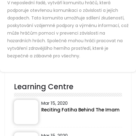
V neposlední řadě, vytváří komunitu hráčů, která
podporuje otevřenou komunikaci o závislosti a jejích
dopadech. Tato komunita umožňuje sdílení zkušeností,
poskytování vzájemné podpory a výměnu informací, což
může hráčům pomoci v prevenci závislosti na
hazardních hrách. Společně mohou hráči pracovat na
vytváření zdravějšího herního prostředí, které je
bezpečné a zábavné pro všechny.
Learning Centre
Mar 15, 2020
Reciting Fatiha Behind The Imam
Mar 15, 2020