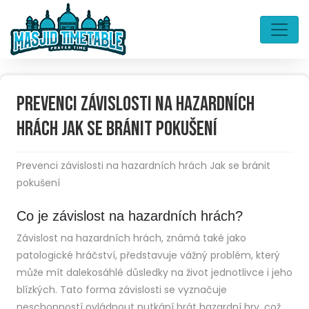
Prevenci závislosti na hazardních
hrách Jak se bránit pokušení
Prevenci závislosti na hazardních hrách Jak se bránit
pokušení
Co je závislost na hazardních hrách?
Závislost na hazardních hrách, známá také jako
patologické hráčství, představuje vážný problém, který
může mít dalekosáhlé důsledky na život jednotlivce i jeho
blízkých. Tato forma závislosti se vyznačuje
neschopností ovládnout nutkání hrát hazardní hry, což