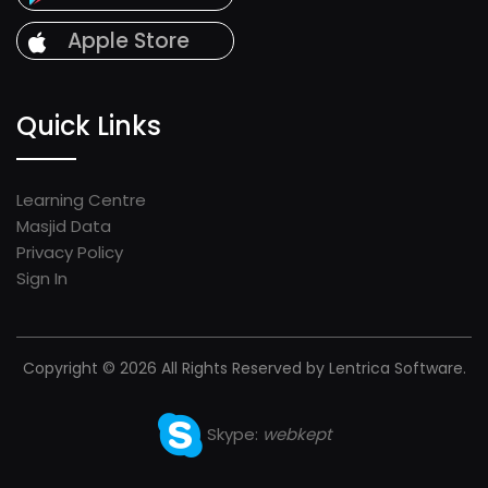
Apple Store
Quick Links
Learning Centre
Masjid Data
Privacy Policy
Sign In
Copyright © 2026 All Rights Reserved by Lentrica Software.
Skype:
webkept