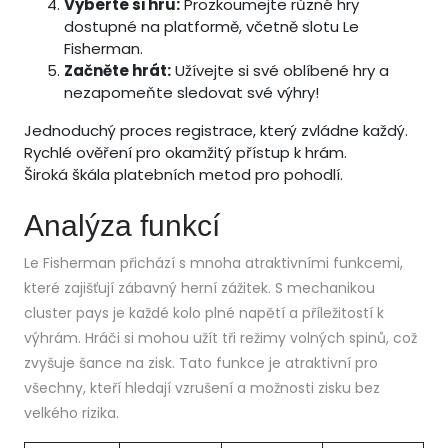
Vyberte si hru:
Prozkoumejte různé hry
dostupné na platformě, včetně slotu Le
Fisherman.
Začněte hrát:
Užívejte si své oblíbené hry a
nezapomeňte sledovat své výhry!
Jednoduchý proces registrace, který zvládne každý.
Rychlé ověření pro okamžitý přístup k hrám.
Široká škála platebních metod pro pohodlí.
Analýza funkcí
Le Fisherman přichází s mnoha atraktivními funkcemi,
které zajišťují zábavný herní zážitek. S mechanikou
cluster pays je každé kolo plné napětí a příležitostí k
výhrám. Hráči si mohou užít tři režimy volných spinů, což
zvyšuje šance na zisk. Tato funkce je atraktivní pro
všechny, kteří hledají vzrušení a možnosti zisku bez
velkého rizika.