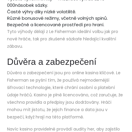
000násobek sázky.
Časté výhry díky nízké volatilitě.
Různé bonusové režimy, včetně volných spinů.
Bezpečné a licencované prostředí pro hraní.
Tyto výhody dělají z Le Fisherman ideální volbu jak pro
nové hráče, tak pro zkušené sázkaře hledající kvalitní
zábavu.
Důvěra a zabezpečení
Důvěra a zabezpečení jsou pro online kasina klíčové. Le
Fisherman se pyšní tím, že používá nejmodernější
šifrovací technologie, které chrání osobní a platební
údaje hráčů. Kasino je plně licencováno, což zaručuje, že
všechna pravidla a předpisy jsou dodržovány. Hráči
mohou mít jistotu, že jejich finance a data jsou v
bezpečí, když hrají na této platformě.
Navíc kasino pravidelně provádí audity her, aby zajistilo