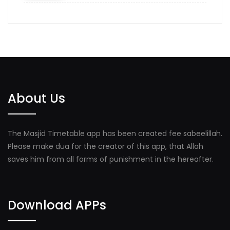
About Us
The Masjid Timetable app has been created fee sabeelillah.
Please make dua for the creator of this app, that Allah
saves him from all forms of punishment in the hereafter.
Download APPs