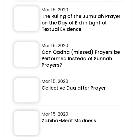
Mar 15, 2020
The Ruling of the Jumu‘ah Prayer
on the Day of Eid in Light of
Textual Evidence
Mar 15, 2020
Can Qadha (missed) Prayers be
Performed Instead of Sunnah
Prayers?
Mar 15, 2020
Collective Dua after Prayer
Mar 15, 2020
Zabiha-Meat Madness