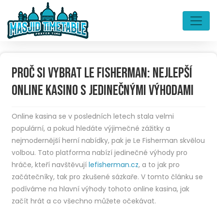
Proč si vybrat Le Fisherman: Nejlepší
online kasino s jedinečnými výhodami
Online kasina se v posledních letech stala velmi
populární, a pokud hledáte výjimečné zážitky a
nejmodernější herní nabídky, pak je Le Fisherman skvělou
volbou. Tato platforma nabízí jedinečné výhody pro
hráče, kteří navštěvují
lefisherman.cz
, a to jak pro
začátečníky, tak pro zkušené sázkaře. V tomto článku se
podíváme na hlavní výhody tohoto online kasina, jak
začít hrát a co všechno můžete očekávat.