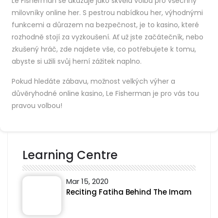
Le Fisherman se ukazuje jako skvělá volba pro všechny
milovníky online her. S pestrou nabídkou her, výhodnými
funkcemi a důrazem na bezpečnost, je to kasino, které
rozhodně stojí za vyzkoušení. Ať už jste začátečník, nebo
zkušený hráč, zde najdete vše, co potřebujete k tomu,
abyste si užili svůj herní zážitek naplno.
Pokud hledáte zábavu, možnost velkých výher a
důvěryhodné online kasino, Le Fisherman je pro vás tou
pravou volbou!
Learning Centre
Mar 15, 2020
Reciting Fatiha Behind The Imam