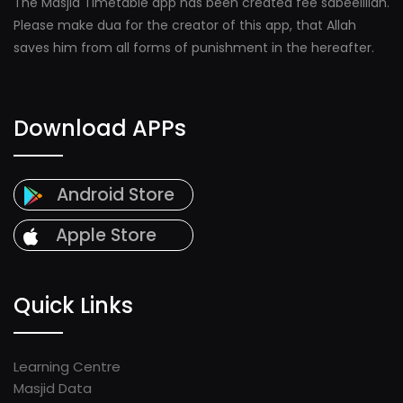
The Masjid Timetable app has been created fee sabeelillah.
Please make dua for the creator of this app, that Allah
saves him from all forms of punishment in the hereafter.
Download APPs
Android Store
Apple Store
Quick Links
Learning Centre
Masjid Data