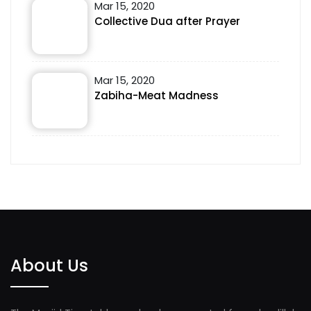
Mar 15, 2020
Collective Dua after Prayer
Mar 15, 2020
Zabiha-Meat Madness
About Us