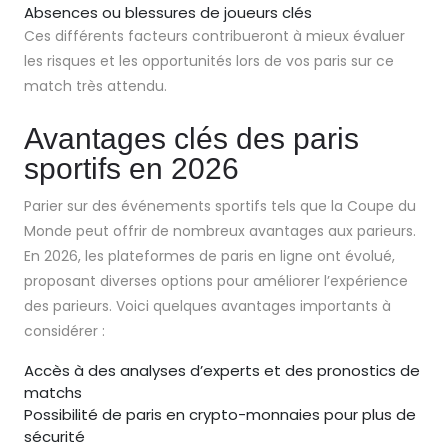
Absences ou blessures de joueurs clés
Ces différents facteurs contribueront à mieux évaluer
les risques et les opportunités lors de vos paris sur ce
match très attendu.
Avantages clés des paris
sportifs en 2026
Parier sur des événements sportifs tels que la Coupe du
Monde peut offrir de nombreux avantages aux parieurs.
En 2026, les plateformes de paris en ligne ont évolué,
proposant diverses options pour améliorer l’expérience
des parieurs. Voici quelques avantages importants à
considérer :
Accès à des analyses d’experts et des pronostics de
matchs
Possibilité de paris en crypto-monnaies pour plus de
sécurité