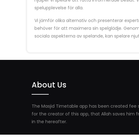
hjälper vi spelare att fatta informerade beslut.
spelupplevelse för alla.
Vi jämför olika alternativ och presenterar exper
behöver för att maximera sin spelglädje. Gen
sociala aspekterna av spelande, kan spelare nju
About Us
The Masjid Timetable app has been created fee s
for the creator of this app, that Allah saves him
in the hereafter.