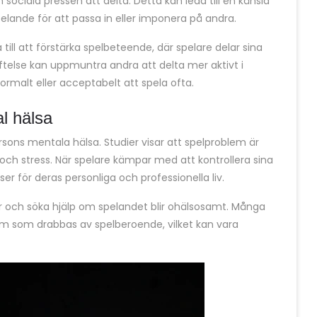
n sociala pressen att delta. Detta kan leda till en känsla
elande för att passa in eller imponera på andra.
ill att förstärka spelbeteende, där spelare delar sina
äftelse kan uppmuntra andra att delta mer aktivt i
ormalt eller acceptabelt att spela ofta.
l hälsa
sons mentala hälsa. Studier visar att spelproblem är
 och stress. När spelare kämpar med att kontrollera sina
er för deras personliga och professionella liv.
er och söka hjälp om spelandet blir ohälsosamt. Många
em som drabbas av spelberoende, vilket kan vara