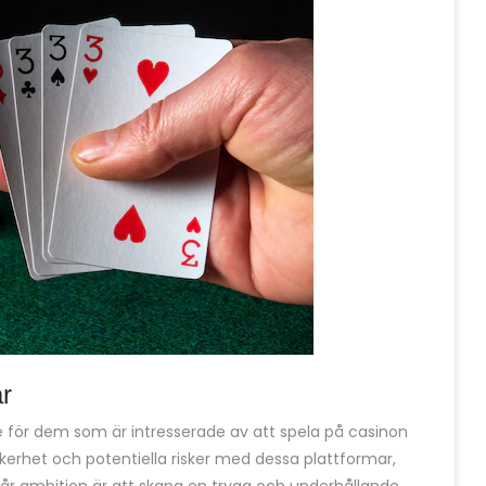
r
för dem som är intresserade av att spela på casinon
kerhet och potentiella risker med dessa plattformar,