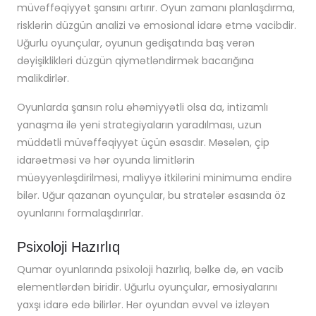
müvəffəqiyyət şansını artırır. Oyun zamanı planlaşdırma,
risklərin düzgün analizi və emosional idarə etmə vacibdir.
Uğurlu oyunçular, oyunun gedişatında baş verən
dəyişiklikləri düzgün qiymətləndirmək bacarığına
malikdirlər.
Oyunlarda şansın rolu əhəmiyyətli olsa da, intizamlı
yanaşma ilə yeni strategiyaların yaradılması, uzun
müddətli müvəffəqiyyət üçün əsasdır. Məsələn, çip
idarəetməsi və hər oyunda limitlərin
müəyyənləşdirilməsi, maliyyə itkilərini minimuma endirə
bilər. Uğur qazanan oyunçular, bu stratələr əsasında öz
oyunlarını formalaşdırırlar.
Psixoloji Hazırlıq
Qumar oyunlarında psixoloji hazırlıq, bəlkə də, ən vacib
elementlərdən biridir. Uğurlu oyunçular, emosiyalarını
yaxşı idarə edə bilirlər. Hər oyundan əvvəl və izləyən