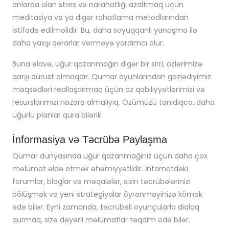
anlarda olan stres və narahatlığı azaltmaq üçün
meditasiya və ya digər rahatlama metodlarından
istifadə edilməlidir. Bu, daha soyuqqanlı yanaşma ilə
daha yaxşı qərarlar verməyə yardımcı olur.
Buna əlavə, uğur qazanmağın digər bir sirri, özlərimizə
qarşı dürüst olmaqdır. Qumar oyunlarından gözlədiyimiz
məqsədləri reallaşdırmaq üçün öz qabiliyyətlərimizi və
resurslarımızı nəzərə almalıyıq. Özümüzü tanıdıqca, daha
uğurlu planlar qura bilərik.
İnformasiya və Təcrübə Paylaşma
Qumar dünyasında uğur qazanmağınız üçün daha çox
məlumat əldə etmək əhəmiyyətlidir. İnternetdəki
forumlar, bloglar və məqalələr, sizin təcrübələrinizi
bölüşmək və yeni strategiyalar öyrənməyinizə kömək
edə bilər. Eyni zamanda, təcrübəli oyunçularla dialoq
qurmaq, sizə dəyərli məlumatlar təqdim edə bilər.