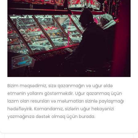
Bizim məqsədimiz, sizə qazanmağın və uğur əldə
etmənin yollarını göstərməkdir. Uğur qazanmaq üçün
lazım olan resursları və məlumatları sizinlə paylaşmağı
hədəfləyirik. Komandamız, sizlərin uğur hekayənizi
yazmağınıza dəstək olmaq üçün burada.