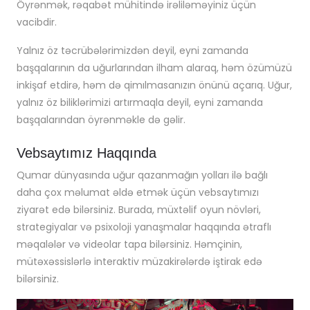
Öyrənmək, rəqabət mühitində irəliləməyiniz üçün
vacibdir.
Yalnız öz təcrübələrimizdən deyil, eyni zamanda
başqalarının da uğurlarından ilham alaraq, həm özümüzü
inkişaf etdirə, həm də qimılmasanızın önünü açarıq. Uğur,
yalnız öz biliklərimizi artırmaqla deyil, eyni zamanda
başqalarından öyrənməkle də gəlir.
Vebsaytımız Haqqında
Qumar dünyasında uğur qazanmağın yolları ilə bağlı
daha çox məlumat əldə etmək üçün vebsaytımızı
ziyarət edə bilərsiniz. Burada, müxtəlif oyun növləri,
strategiyalar və psixoloji yanaşmalar haqqında ətraflı
məqalələr və videolar tapa bilərsiniz. Həmçinin,
mütəxəssislərlə interaktiv müzakirələrdə iştirak edə
bilərsiniz.