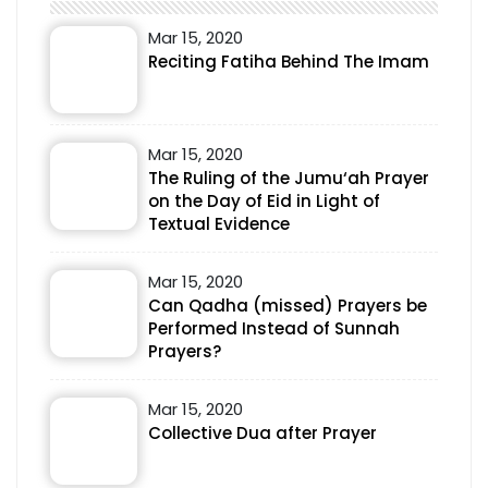
Mar 15, 2020
Reciting Fatiha Behind The Imam
Mar 15, 2020
The Ruling of the Jumu‘ah Prayer
on the Day of Eid in Light of
Textual Evidence
Mar 15, 2020
Can Qadha (missed) Prayers be
Performed Instead of Sunnah
Prayers?
Mar 15, 2020
Collective Dua after Prayer