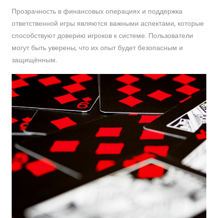
Прозрачность в финансовых операциях и поддержка
ответственной игры являются важными аспектами, которые
способствуют доверию игроков к системе. Пользователи
могут быть уверены, что их опыт будет безопасным и
защищённым.