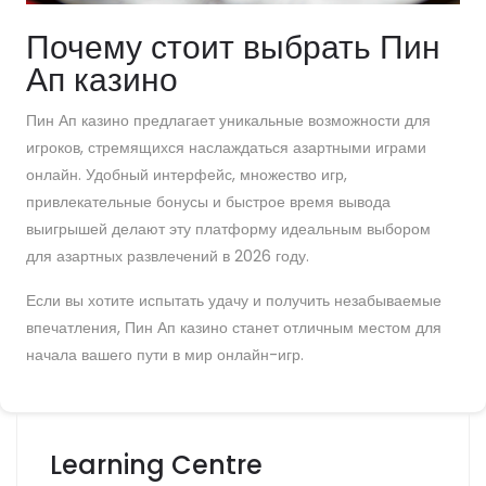
Почему стоит выбрать Пин
Ап казино
Пин Ап казино предлагает уникальные возможности для
игроков, стремящихся наслаждаться азартными играми
онлайн. Удобный интерфейс, множество игр,
привлекательные бонусы и быстрое время вывода
выигрышей делают эту платформу идеальным выбором
для азартных развлечений в 2026 году.
Если вы хотите испытать удачу и получить незабываемые
впечатления, Пин Ап казино станет отличным местом для
начала вашего пути в мир онлайн-игр.
Learning Centre