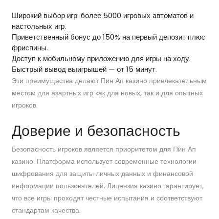
Широкий выбор игр: более 5000 игровых автоматов и
настольных игр.
Приветственный бонус до 150% на первый депозит плюс
фриспины.
Доступ к мобильному приложению для игры на ходу.
Быстрый вывод выигрышей — от 15 минут.
Эти преимущества делают Пин Ап казино привлекательным
местом для азартных игр как для новых, так и для опытных
игроков.
Доверие и безопасность
Безопасность игроков является приоритетом для Пин Ап
казино. Платформа использует современные технологии
шифрования для защиты личных данных и финансовой
информации пользователей. Лицензия казино гарантирует,
что все игры проходят честные испытания и соответствуют
стандартам качества.