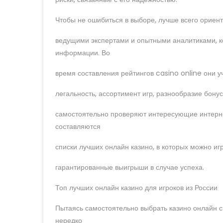
Чтобы не ошибиться в выборе, лучше всего ориент
ведущими экспертами и опытными аналитиками, 
информации. Во
время составления рейтингов casino online они у
легальность, ассортимент игр, разнообразие бону
самостоятельно проверяют интересующие интерне
составляются
списки лучших онлайн казино, в которых можно иг
гарантированные выигрыши в случае успеха.
Топ лучших онлайн казино для игроков из России
Пытаясь самостоятельно выбрать казино онлайн с
нередко