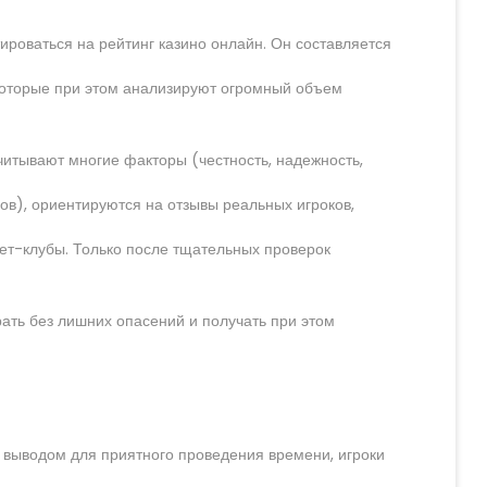
ироваться на рейтинг казино онлайн. Он составляется
которые при этом анализируют огромный объем
читывают многие факторы (честность, надежность,
сов), ориентируются на отзывы реальных игроков,
т-клубы. Только после тщательных проверок
рать без лишних опасений и получать при этом
 выводом для приятного проведения времени, игроки