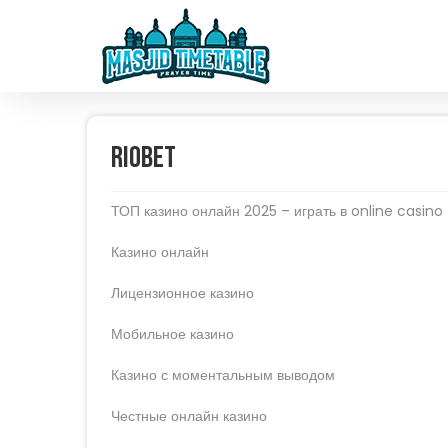
Riobet
ТОП казино онлайн 2025 – играть в online casino
Казино онлайн
Лицензионное казино
Мобильное казино
Казино с моментальным выводом
Честные онлайн казино