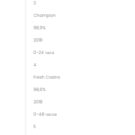
3
Champion
98,9%
2018
0-24 часа
4
Fresh Casino
98,6%
2018
0-48 часов
5