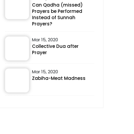
Can Qadha (missed)
Prayers be Performed
Instead of Sunnah
Prayers?
Mar 15, 2020
Collective Dua after
Prayer
Mar 15, 2020
Zabiha-Meat Madness