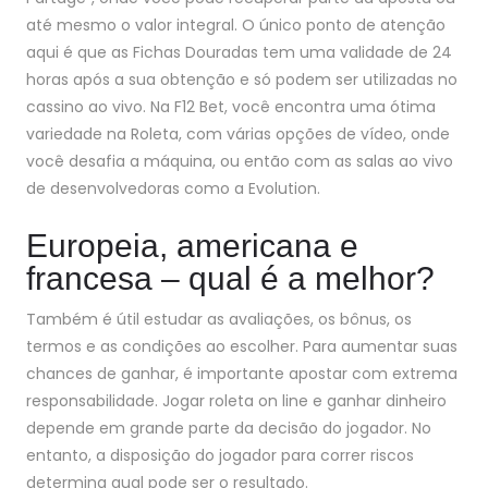
até mesmo o valor integral. O único ponto de atenção
aqui é que as Fichas Douradas tem uma validade de 24
horas após a sua obtenção e só podem ser utilizadas no
cassino ao vivo. Na F12 Bet, você encontra uma ótima
variedade na Roleta, com várias opções de vídeo, onde
você desafia a máquina, ou então com as salas ao vivo
de desenvolvedoras como a Evolution.
Europeia, americana e
francesa – qual é a melhor?
Também é útil estudar as avaliações, os bônus, os
termos e as condições ao escolher. Para aumentar suas
chances de ganhar, é importante apostar com extrema
responsabilidade. Jogar roleta on line e ganhar dinheiro
depende em grande parte da decisão do jogador. No
entanto, a disposição do jogador para correr riscos
determina qual pode ser o resultado.