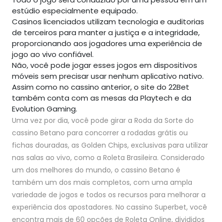
estúdio especialmente equipado.
Casinos licenciados utilizam tecnologia e auditorias
de terceiros para manter a justiça e a integridade,
proporcionando aos jogadores uma experiência de
jogo ao vivo confiável.
Não, você pode jogar esses jogos em dispositivos
móveis sem precisar usar nenhum aplicativo nativo.
Assim como no cassino anterior, o site do 22Bet
também conta com as mesas da Playtech e da
Evolution Gaming.
Uma vez por dia, você pode girar a Roda da Sorte do
cassino Betano para concorrer a rodadas grátis ou
fichas douradas, as Golden Chips, exclusivas para utilizar
nas salas ao vivo, como a Roleta Brasileira. Considerado
um dos melhores do mundo, o cassino Betano é
também um dos mais completos, com uma ampla
variedade de jogos e todos os recursos para melhorar a
experiência dos apostadores. No cassino Superbet, você
encontra mais de 60 opções de Roleta Online, divididos