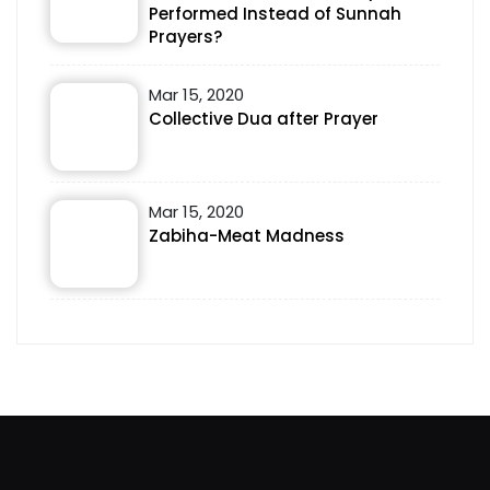
Performed Instead of Sunnah
Prayers?
Mar 15, 2020
Collective Dua after Prayer
Mar 15, 2020
Zabiha-Meat Madness