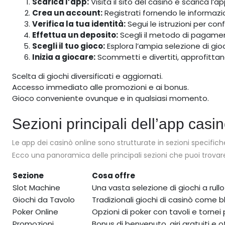
Scarica l’app:
Visita il sito del casinò e scarica l’
Crea un account:
Registrati fornendo le informazi
Verifica la tua identità:
Segui le istruzioni per con
Effettua un deposito:
Scegli il metodo di pagament
Scegli il tuo gioco:
Esplora l’ampia selezione di gioch
Inizia a giocare:
Scommetti e divertiti, approfittand
Scelta di giochi diversificati e aggiornati.
Accesso immediato alle promozioni e ai bonus.
Gioco conveniente ovunque e in qualsiasi momento.
Sezioni principali dell’app casi
Le app dei casinò online sono strutturate in sezioni specific
Ecco una panoramica delle principali sezioni che puoi trovare
Sezione
Cosa offre
Slot Machine
Una vasta selezione di giochi a rullo
Giochi da Tavolo
Tradizionali giochi di casinò come b
Poker Online
Opzioni di poker con tavoli e tornei
Promozioni
Bonus di benvenuto, giri gratuiti e of