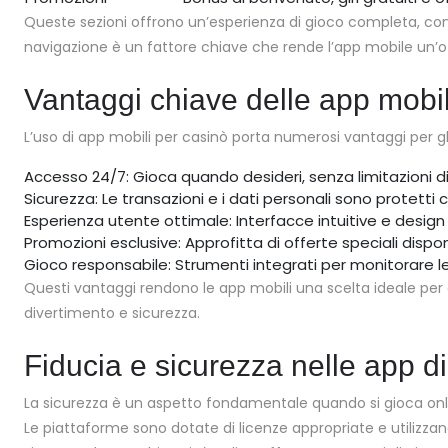
Queste sezioni offrono un’esperienza di gioco completa, conse
navigazione è un fattore chiave che rende l’app mobile un’ot
Vantaggi chiave delle app mobi
L’uso di app mobili per casinò porta numerosi vantaggi per gli 
Accesso 24/7: Gioca quando desideri, senza limitazioni di 
Sicurezza: Le transazioni e i dati personali sono protetti
Esperienza utente ottimale: Interfacce intuitive e design 
Promozioni esclusive: Approfitta di offerte speciali disponib
Gioco responsabile: Strumenti integrati per monitorare le 
Questi vantaggi rendono le app mobili una scelta ideale pe
divertimento e sicurezza.
Fiducia e sicurezza nelle app d
La sicurezza è un aspetto fondamentale quando si gioca onlin
Le piattaforme sono dotate di licenze appropriate e utilizzano