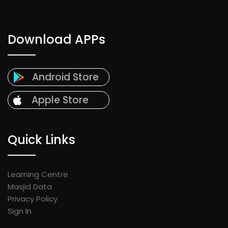
Download APPs
Android Store
Apple Store
Quick Links
Learning Centre
Masjid Data
Privacy Policy
Sign In