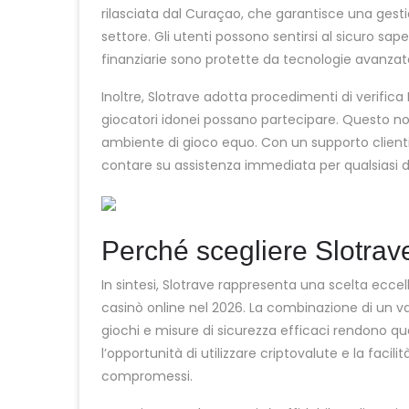
rilasciata dal Curaçao, che garantisce una gesti
settore. Gli utenti possono sentirsi al sicuro sape
finanziarie sono protette da tecnologie avanzate 
Inoltre, Slotrave adotta procedimenti di verific
giocatori idonei possano partecipare. Questo n
ambiente di gioco equo. Con un supporto clienti d
contare su assistenza immediata per qualsiasi 
Perché scegliere Slotrav
In sintesi, Slotrave rappresenta una scelta ecce
casinò online nel 2026. La combinazione di un
giochi e misure di sicurezza efficaci rendono 
l’opportunità di utilizzare criptovalute e la facili
compromessi.