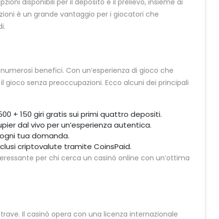
ni disponibili per il deposito e il prelievo, insieme ai
nsazioni è un grande vantaggio per i giocatori che
i.
 numerosi benefici. Con un’esperienza di gioco che
il gioco senza preoccupazioni. Ecco alcuni dei principali
 + 150 giri gratis sui primi quattro depositi.
oupier dal vivo per un’esperienza autentica.
a ogni tua domanda.
nclusi criptovalute tramite CoinsPaid.
teressante per chi cerca un casinò online con un’ottima
trave. Il casinò opera con una licenza internazionale