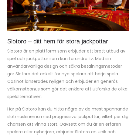
Slotoro – ditt hem för stora jackpottar
Slotoro är en plattform som erbjuder ett brett utbud av
spel och jackpottar som kan förändra liv. Med sin
användarvänliga design och säkra betalningsmetoder
gör Slotoro det enkelt för nya spelare att börja spela.
Casinot lanserades nyligen och erbjuder en generös
välkomstbonus som gör det enklare att utforska de olika
spelalternativen.
Här på Slotoro kan du hitta några av de mest spännande
slotmaskinerna med progressiva jackpottar, vilket ger dig
chansen att vinna stort. Oavsett om du är en erfaren
spelare eller nybörjare, erbjuder Slotoro en unik och