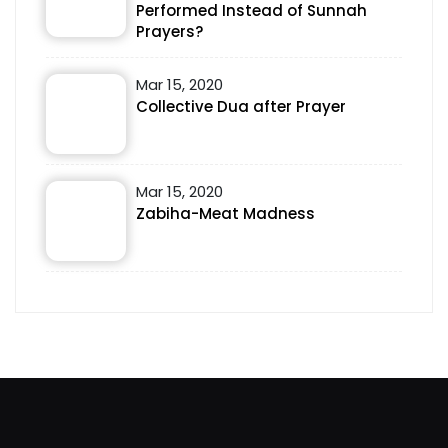
Performed Instead of Sunnah
Prayers?
Mar 15, 2020
Collective Dua after Prayer
Mar 15, 2020
Zabiha-Meat Madness