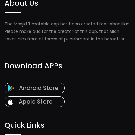
About Us
The Masjid Timetable app has been created fee sabeelillah.
Please make dua for the creator of this app, that Allah
saves him from all forms of punishment in the hereafter.
Download APPs
Android Store
Apple Store
Quick Links