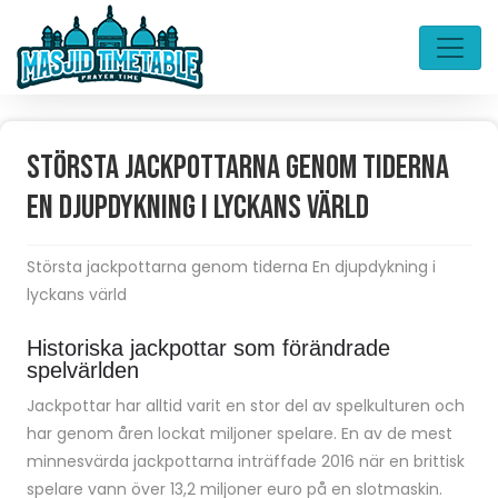
Största jackpottarna genom tiderna
En djupdykning i lyckans värld
Största jackpottarna genom tiderna En djupdykning i
lyckans värld
Historiska jackpottar som förändrade
spelvärlden
Jackpottar har alltid varit en stor del av spelkulturen och
har genom åren lockat miljoner spelare. En av de mest
minnesvärda jackpottarna inträffade 2016 när en brittisk
spelare vann över 13,2 miljoner euro på en slotmaskin.