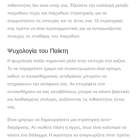
πιθανότητες δεν είναι υπέρ σας. Εξετάστε την εναλλαγή μεταξύ
παιχνιδιών τύχης και παιχνιδιών στρατηγικής για να
ισορροπήσετε τις επιτυχίες και τις ήττες σας. Οι στρατηγικές
σας πρέπει να είναι προσαρμοστικές και να ανταγωνίζονται
συνεχώς τις συνθήκες του παιχνιδιού.
Ψυχολογία του Παίκτη
Η ψυχολογία παίζει σημαντικό ρόλο στην επιτυχία στα καζίνο.
Το να παραμείνετε ήρεμοι και συγκεντρωμένοι είναι κρίσιμο,
καθώς οι συναισθηματικές αντιδράσεις μπορούν να
επηρεάσουν την απόφαση σας. Αν επιτρέψετε στα
συναισθήματα να σας καταβάλλουν, μπορεί να κάνετε βιαστικές
και λανθασμένες επιλογές, αυξάνοντας τις πιθανότητες ήττας
σας.
Είναι χρήσιμο να δημιουργήσετε μια στρατηγική αυτο-
διαχείρισης. Αν νιώθετε πίεση ή άγχος, ίσως είναι καλύτερα να
κάνετε ένα διάλειμμα. Η ικανότητα να αναγνωρίζετε πότε πρέπει