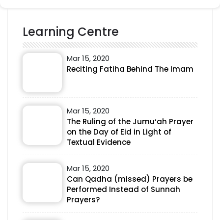
Learning Centre
Mar 15, 2020
Reciting Fatiha Behind The Imam
Mar 15, 2020
The Ruling of the Jumu‘ah Prayer
on the Day of Eid in Light of
Textual Evidence
Mar 15, 2020
Can Qadha (missed) Prayers be
Performed Instead of Sunnah
Prayers?