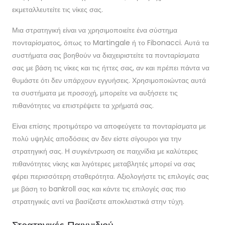
εκμεταλλευτείτε τις νίκες σας.
Μια στρατηγική είναι να χρησιμοποιείτε ένα σύστημα
πονταρίσματος, όπως το Martingale ή το Fibonacci. Αυτά τα
συστήματα σας βοηθούν να διαχειριστείτε τα πονταρίσματα
σας με βάση τις νίκες και τις ήττες σας, αν και πρέπει πάντα να
θυμάστε ότι δεν υπάρχουν εγγυήσεις. Χρησιμοποιώντας αυτά
τα συστήματα με προσοχή, μπορείτε να αυξήσετε τις
πιθανότητες να επιστρέψετε τα χρήματά σας.
Είναι επίσης προτιμότερο να αποφεύγετε τα πονταρίσματα με
πολύ υψηλές αποδόσεις αν δεν είστε σίγουροι για την
στρατηγική σας. Η συγκέντρωση σε παιχνίδια με καλύτερες
πιθανότητες νίκης και λιγότερες μεταβλητές μπορεί να σας
φέρει περισσότερη σταθερότητα. Αξιολογήστε τις επιλογές σας
με βάση το bankroll σας και κάντε τις επιλογές σας πιο
στρατηγικές αντί να βασίζεστε αποκλειστικά στην τύχη.