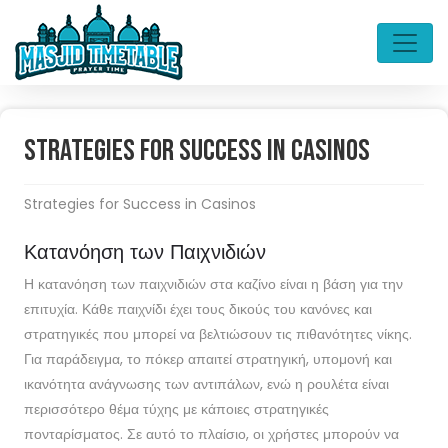
Strategies for Success in Casinos
Strategies for Success in Casinos
Κατανόηση των Παιχνιδιών
Η κατανόηση των παιχνιδιών στα καζίνο είναι η βάση για την
επιτυχία. Κάθε παιχνίδι έχει τους δικούς του κανόνες και
στρατηγικές που μπορεί να βελτιώσουν τις πιθανότητες νίκης.
Για παράδειγμα, το πόκερ απαιτεί στρατηγική, υπομονή και
ικανότητα ανάγνωσης των αντιπάλων, ενώ η ρουλέτα είναι
περισσότερο θέμα τύχης με κάποιες στρατηγικές
πονταρίσματος. Σε αυτό το πλαίσιο, οι χρήστες μπορούν να