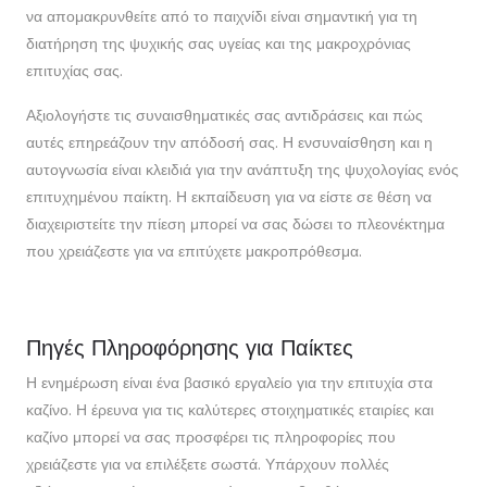
να απομακρυνθείτε από το παιχνίδι είναι σημαντική για τη
διατήρηση της ψυχικής σας υγείας και της μακροχρόνιας
επιτυχίας σας.
Αξιολογήστε τις συναισθηματικές σας αντιδράσεις και πώς
αυτές επηρεάζουν την απόδοσή σας. Η ενσυναίσθηση και η
αυτογνωσία είναι κλειδιά για την ανάπτυξη της ψυχολογίας ενός
επιτυχημένου παίκτη. Η εκπαίδευση για να είστε σε θέση να
διαχειριστείτε την πίεση μπορεί να σας δώσει το πλεονέκτημα
που χρειάζεστε για να επιτύχετε μακροπρόθεσμα.
Πηγές Πληροφόρησης για Παίκτες
Η ενημέρωση είναι ένα βασικό εργαλείο για την επιτυχία στα
καζίνο. Η έρευνα για τις καλύτερες στοιχηματικές εταιρίες και
καζίνο μπορεί να σας προσφέρει τις πληροφορίες που
χρειάζεστε για να επιλέξετε σωστά. Υπάρχουν πολλές