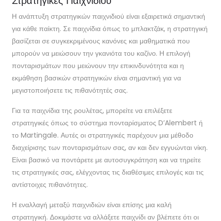
Στρατηγικές Παιχνιδιού
Η ανάπτυξη στρατηγικών παιχνιδιού είναι εξαιρετικά σημαντική
για κάθε παίκτη. Σε παιχνίδια όπως το μπλακτζάκ, η στρατηγική
βασίζεται σε συγκεκριμένους κανόνες και μαθηματικά που
μπορούν να μειώσουν την γκανιότα του καζίνο. Η επιλογή
πονταρισμάτων που μειώνουν την επικινδυνότητα και η
εκμάθηση βασικών στρατηγικών είναι σημαντική για να
μεγιστοποιήσετε τις πιθανότητές σας.
Για τα παιχνίδια της ρουλέτας, μπορείτε να επιλέξετε
στρατηγικές όπως το σύστημα πονταρίσματος D’Alembert ή
το Martingale. Αυτές οι στρατηγικές παρέχουν μια μέθοδο
διαχείρισης των πονταρισμάτων σας, αν και δεν εγγυώνται νίκη.
Είναι βασικό να ποντάρετε με αυτοσυγκράτηση και να τηρείτε
τις στρατηγικές σας, ελέγχοντας τις διαθέσιμες επιλογές και τις
αντίστοιχες πιθανότητες.
Η εναλλαγή μεταξύ παιχνιδιών είναι επίσης μια καλή
στρατηγική. Δοκιμάστε να αλλάξετε παιχνίδι αν βλέπετε ότι οι