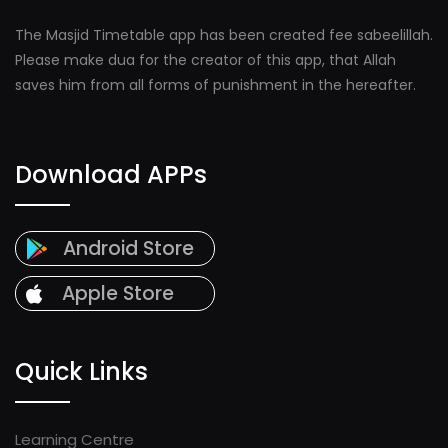
The Masjid Timetable app has been created fee sabeelillah.
Please make dua for the creator of this app, that Allah
saves him from all forms of punishment in the hereafter.
Download APPs
Android Store
Apple Store
Quick Links
Learning Centre