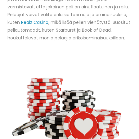
varmistavat, että jokainen peli on ainutlaatuinen ja reilu.
Pelaajat voivat valita erilaisia teemoja ja ominaisuuksia,
kuten
Realz Casino
, mikä lisää pelien viehätystä. Suositut
peliautomaatit, kuten Starburst ja Book of Dead,
houkuttelevat monia pelaajia erikoisominaisuuksillaan.