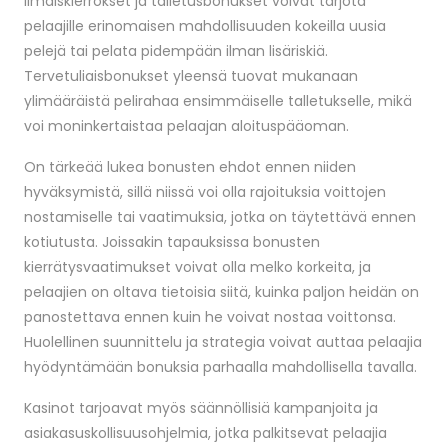
ilmaiskierrokset ja talletusbonukset voivat tarjota
pelaajille erinomaisen mahdollisuuden kokeilla uusia
pelejä tai pelata pidempään ilman lisäriskiä.
Tervetuliaisbonukset yleensä tuovat mukanaan
ylimääräistä pelirahaa ensimmäiselle talletukselle, mikä
voi moninkertaistaa pelaajan aloituspääoman.
On tärkeää lukea bonusten ehdot ennen niiden
hyväksymistä, sillä niissä voi olla rajoituksia voittojen
nostamiselle tai vaatimuksia, jotka on täytettävä ennen
kotiutusta. Joissakin tapauksissa bonusten
kierrätysvaatimukset voivat olla melko korkeita, ja
pelaajien on oltava tietoisia siitä, kuinka paljon heidän on
panostettava ennen kuin he voivat nostaa voittonsa.
Huolellinen suunnittelu ja strategia voivat auttaa pelaajia
hyödyntämään bonuksia parhaalla mahdollisella tavalla.
Kasinot tarjoavat myös säännöllisiä kampanjoita ja
asiakasuskollisuusohjelmia, jotka palkitsevat pelaajia