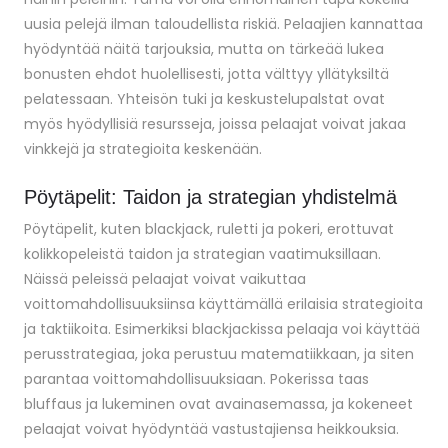
uusia pelejä ilman taloudellista riskiä. Pelaajien kannattaa
hyödyntää näitä tarjouksia, mutta on tärkeää lukea
bonusten ehdot huolellisesti, jotta välttyy yllätyksiltä
pelatessaan. Yhteisön tuki ja keskustelupalstat ovat
myös hyödyllisiä resursseja, joissa pelaajat voivat jakaa
vinkkejä ja strategioita keskenään.
Pöytäpelit: Taidon ja strategian yhdistelmä
Pöytäpelit, kuten blackjack, ruletti ja pokeri, erottuvat
kolikkopeleistä taidon ja strategian vaatimuksillaan.
Näissä peleissä pelaajat voivat vaikuttaa
voittomahdollisuuksiinsa käyttämällä erilaisia strategioita
ja taktiikoita. Esimerkiksi blackjackissa pelaaja voi käyttää
perusstrategiaa, joka perustuu matematiikkaan, ja siten
parantaa voittomahdollisuuksiaan. Pokerissa taas
bluffaus ja lukeminen ovat avainasemassa, ja kokeneet
pelaajat voivat hyödyntää vastustajiensa heikkouksia.