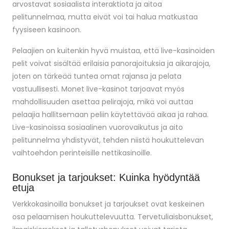
arvostavat sosiaalista interaktiota ja aitoa
pelitunnelmaa, mutta eivät voi tai halua matkustaa
fyysiseen kasinoon.
Pelaajien on kuitenkin hyvä muistaa, että live-kasinoiden
pelit voivat sisältää erilaisia panorajoituksia ja aikarajoja,
joten on tärkeää tuntea omat rajansa ja pelata
vastuullisesti. Monet live-kasinot tarjoavat myös
mahdollisuuden asettaa pelirajoja, mikä voi auttaa
pelaajia hallitsemaan peliin käytettävää aikaa ja rahaa.
Live-kasinoissa sosiaalinen vuorovaikutus ja aito
pelitunnelma yhdistyvät, tehden niistä houkuttelevan
vaihtoehdon perinteisille nettikasinoille.
Bonukset ja tarjoukset: Kuinka hyödyntää
etuja
Verkkokasinoilla bonukset ja tarjoukset ovat keskeinen
osa pelaamisen houkuttelevuutta. Tervetuliaisbonukset,