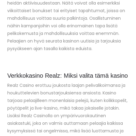
heidän aktiivisuudestaan. Näitä voivat olla esimerkiksi
viikoittaiset bonukset tai erityiset tapahtumat, joissa on
mahdollisuus voittaa suuria palkintoja. Osallistuminen
näihin kampanjoihin voi olla erinomainen tapa lisätä
pelikokemusta ja mahdollisuuksia voittaa enemmän.
Pelaajien on hyvä seurata kasinon uutisia ja tarjouksia
pysyäkseen ajan tasalla kaikista eduista.
Verkkokasino Realz: Miksi valita tämä kasino
Realz Casino erottuu joukosta laajan pelivalikoimansa ja
houkuttelevien bonustarjouksiensa ansiosta. Kasino
tarjoaa pelaajilleen monenlaisia pelejä, kuten kolikkopelit,
pöytäpelit ja live-kasino, mikä takaa jokaiselle jotakin.
Lisäksi Realz Casinolla on ympärivuorokautinen
asiakastuki, joka on valmis auttamaan pelaajia kaikissa
kysymyksissä tai ongelmissa, mikä lisää luottamusta ja