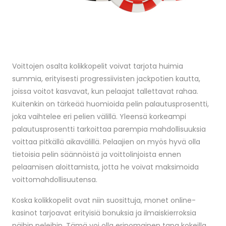
Voittojen osalta kolikkopelit voivat tarjota huimia
summia, erityisesti progressiivisten jackpotien kautta,
joissa voitot kasvavat, kun pelaajat tallettavat rahaa.
Kuitenkin on tärkeää huomioida pelin palautusprosentti,
joka vaihtelee eri pelien välillä. Yleensä korkeampi
palautusprosentti tarkoittaa parempia mahdollisuuksia
voittaa pitkällä aikavälillä. Pelaajien on myös hyvä olla
tietoisia pelin säännöistä ja voittolinjoista ennen
pelaamisen aloittamista, jotta he voivat maksimoida
voittomahdollisuutensa.
Koska kolikkopelit ovat niin suosittuja, monet online-
kasinot tarjoavat erityisiä bonuksia ja ilmaiskierroksia
näihin peleihin. Tämä voi olla erinomainen tapa kokeilla