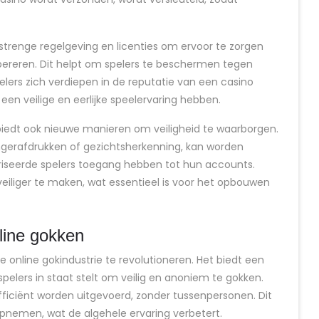
trenge regelgeving en licenties om ervoor te zorgen
opereren. Dit helpt om spelers te beschermen tegen
spelers zich verdiepen in de reputatie van een casino
 een veilige en eerlijke speelervaring hebben.
biedt ook nieuwe manieren om veiligheid te waarborgen.
vingerafdrukken of gezichtsherkenning, kan worden
riseerde spelers toegang hebben tot hun accounts.
eiliger te maken, wat essentieel is voor het opbouwen
line gokken
online gokindustrie te revolutioneren. Het biedt een
elers in staat stelt om veilig en anoniem te gokken.
fficiënt worden uitgevoerd, zonder tussenpersonen. Dit
opnemen, wat de algehele ervaring verbetert.