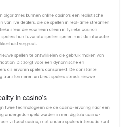
 algoritmes kunnen online casino’s een realistische
 van live dealers, die de spellen in real-time streamen
ieke sfeer die voorheen alleen in fysieke casino’s
spelers hun favoriete spellen spelen met de interactie
kkenheid vergroot.
ieuwe spellen te ontwikkelen die gebruik maken van
fication. Dit zorgt voor een dynamische en
ers als ervaren spelers aanspreekt. De constante
ing transformeren en biedt spelers steeds nieuwe
lity in casino’s
zijn twee technologieën die de casino-ervaring naar een
edig ondergedompeld worden in een digitale casino-
een virtueel casino, met andere spelers interactie kunt