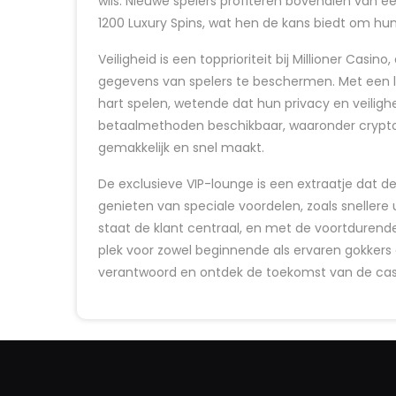
wils. Nieuwe spelers profiteren bovendien van 
1200 Luxury Spins, wat hen de kans biedt om hun 
Veiligheid is een topprioriteit bij Millioner Ca
gegevens van spelers te beschermen. Met een l
hart spelen, wetende dat hun privacy en veilighe
betaalmethoden beschikbaar, waaronder crypto
gemakkelijk en snel maakt.
De exclusieve VIP-lounge is een extraatje dat de
genieten van speciale voordelen, zoals snellere 
staat de klant centraal, en met de voortdurende
plek voor zowel beginnende als ervaren gokkers 
verantwoord en ontdek de toekomst van de casin