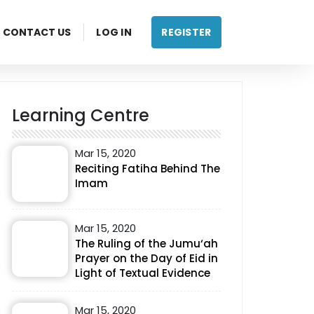
CONTACT US
LOG IN
REGISTER
Learning Centre
Mar 15, 2020
Reciting Fatiha Behind The
Imam
Mar 15, 2020
The Ruling of the Jumu‘ah
Prayer on the Day of Eid in
Light of Textual Evidence
Mar 15, 2020