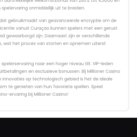
een aantrekkelijke welkomstbonus van 250% tot €5000 en
spelervaring onmiddellijk uit te breiden.
sino, dat gebruikmaakt van geavanceerde encryptie om de
icentie vanuit Curaçao kunnen spelers met een gerust
id gewaarborgd zijn. Daarnaast zijn er verschillende
, wat het proces van storten en opnemen uiterst
 spelerservaring naar een hoger niveau tilt. VIP-leden
uitbetalingen en exclusieve bonussen. Bij Millioner Casino
 innovaties op technologisch gebied is het de ideale
om te genieten van hun favoriete spellen. Speel
o-ervaring bij Millioner Casino!