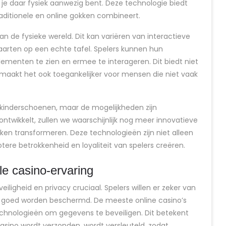
 je daar fysiek aanwezig bent. Deze technologie biedt
ditionele en online gokken combineert.
 de fysieke wereld. Dit kan variëren van interactieve
aarten op een echte tafel. Spelers kunnen hun
ementen te zien en ermee te interageren. Dit biedt niet
maakt het ook toegankelijker voor mensen die niet vaak
de kinderschoenen, maar de mogelijkheden zijn
twikkelt, zullen we waarschijnlijk nog meer innovatieve
en transformeren. Deze technologieën zijn niet alleen
tere betrokkenheid en loyaliteit van spelers creëren.
ale casino-ervaring
veiligheid en privacy cruciaal. Spelers willen er zeker van
ns goed worden beschermd. De meeste online casino’s
hnologieën om gegevens te beveiligen. Dit betekent
casino wordt verzonden, wordt versleuteld, zodat