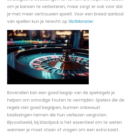
om je kansen te verbeteren, maar zorgt er ook voor dat
je met meer vertrouwen speelt. Voor een breed aanbod
van spellen kun je terecht op
SlotMonster
.
Bovendien kan een goed begrip van de spelregels je
helpen om onnodige fouten te vermijden. Spelers die de
regels niet goed begrijpen, kunnen onbewust
beslissingen nemen die hun verliezen vergroten.
Bijvoorbeeld, bij blackjack is het essentieel om te weten
wanneer je moet staan of vragen om een extra kaart.