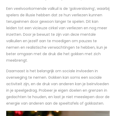
Een veelvoorkomende valkuil is de ‘gokverslaving’, waarbij
spelers de illusie hebben dat ze hun verliezen kunnen
terugwinnen door gewoon langer te spelen. Dit kan
leiden tot een vicieuze cirkel van verliezen en nog meer
inzetten. Door je bewust te zijn van deze mentale
valkuilen en jezelf aan te moedigen om pauzes te
nemen en realistische verwachtingen te hebben, kun je
beter omgaan met de druk die het gokken met zich
meebrengt.
Daarnaast is het belangrijk om sociale invloeden in
overweging te nemen. Gokken kan soms een sociale
activiteit zijn, en de druk van anderen kan je beïnvloeden
in je speelgedrag. Probeer je eigen doelen en grenzen in
gedachten te houden, en laat je niet meeslepen door de
energie van anderen aan de speeltafels of gokkasten.