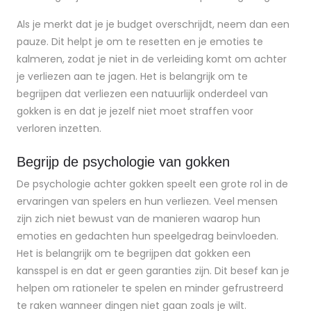
Als je merkt dat je je budget overschrijdt, neem dan een
pauze. Dit helpt je om te resetten en je emoties te
kalmeren, zodat je niet in de verleiding komt om achter
je verliezen aan te jagen. Het is belangrijk om te
begrijpen dat verliezen een natuurlijk onderdeel van
gokken is en dat je jezelf niet moet straffen voor
verloren inzetten.
Begrijp de psychologie van gokken
De psychologie achter gokken speelt een grote rol in de
ervaringen van spelers en hun verliezen. Veel mensen
zijn zich niet bewust van de manieren waarop hun
emoties en gedachten hun speelgedrag beïnvloeden.
Het is belangrijk om te begrijpen dat gokken een
kansspel is en dat er geen garanties zijn. Dit besef kan je
helpen om rationeler te spelen en minder gefrustreerd
te raken wanneer dingen niet gaan zoals je wilt.