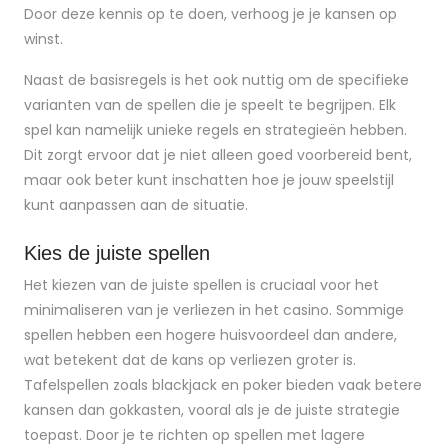
Door deze kennis op te doen, verhoog je je kansen op
winst.
Naast de basisregels is het ook nuttig om de specifieke
varianten van de spellen die je speelt te begrijpen. Elk
spel kan namelijk unieke regels en strategieën hebben.
Dit zorgt ervoor dat je niet alleen goed voorbereid bent,
maar ook beter kunt inschatten hoe je jouw speelstijl
kunt aanpassen aan de situatie.
Kies de juiste spellen
Het kiezen van de juiste spellen is cruciaal voor het
minimaliseren van je verliezen in het casino. Sommige
spellen hebben een hogere huisvoordeel dan andere,
wat betekent dat de kans op verliezen groter is.
Tafelspellen zoals blackjack en poker bieden vaak betere
kansen dan gokkasten, vooral als je de juiste strategie
toepast. Door je te richten op spellen met lagere