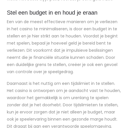
Stel een budget in en houd je eraan
Een van de meest effectieve manieren om je verliezen
in het casino te minimaliseren, is door een budget in te
stellen en je hier strikt aan te houden. Voordat je begint
met spelen, bepaal je hoeveel geld je bereid bent te
verliezen. Dit voorkomt dat je impulsieve beslissingen
neemt die je financiële situatie kunnen schaden. Door
een duidelijke grens te stellen, creëer je ook een gevoel
van controle over je speelgedrag.
Daarnaast is het nuttig om een tijdslimiet in te stellen.
Het casino is ontworpen om je aandacht vast te houden,
waardoor het gemakkelijk is om urenlang te spelen
zonder dat je het doorhebt. Door tijdslimieten te stellen,
kun je ervoor zorgen dat je niet alleen je budget, maar
ook je speelervaring binnen een gezonde marge houdt.
Dit draagt bij aan een verantwoorde speelomgeving.