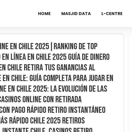
HOME
MASJID DATA
L-CENTRE
line en Chile 2025|Ranking de top
en Línea en Chile 2025 Guía de Dinero
n Chile Retira tus Ganancias al
en Chile: Guía Completa para Jugar en
e en Chile 2025: la evolución de las
asinos online con retirada
con Pago Rápido Retiro Instantáneo
ás Rápido Chile 2025 Retiros
Instante Chile, Casinos Retiro