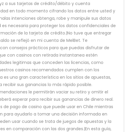
 a sus tarjetas de crédito/débito y cuenta
acidad en todo momento cifrando los datos entre usted y
 malas intenciones obtenga, robe y manipule sus datos
 es necesaria para proteger los datos confidenciales de
ormación de la tarjeta de crédito.|No tuve que entregar
saldo se reflejó en mi cuenta de MelBet. Te
con consejos prácticos para que puedas disfrutar de
ue con casinos con retirada instantanea estén
idades legitimas que conceden las licencias, como
 nuestros casinos recomendados cumplen con los
a es una gran característica en los sitios de apuestas,
recibir sus ganancias lo más rápido posible.
ndaciones le permitirán vaciar su retiro y omitir el
berá esperar para recibir sus ganancias de dinero real.
os de pago de casino que puede usar en Chile mientras
ón para ayudarlo a tomar una decisión informada en
den usar cuando se trata de juegos de apuestas y la
res en comparación con las dos grandes.|En esta guía,