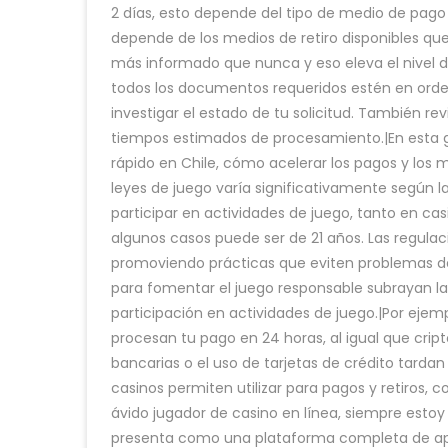
2 días, esto depende del tipo de medio de pago 
depende de los medios de retiro disponibles que 
más informado que nunca y eso eleva el nivel de 
todos los documentos requeridos estén en orden
investigar el estado de tu solicitud. También revi
tiempos estimados de procesamiento.|En esta g
rápido en Chile, cómo acelerar los pagos y los 
leyes de juego varía significativamente según la
participar en actividades de juego, tanto en cas
algunos casos puede ser de 21 años. Las regula
promoviendo prácticas que eviten problemas de
para fomentar el juego responsable subrayan la 
participación en actividades de juego.|Por ejemp
procesan tu pago en 24 horas, al igual que cri
bancarias o el uso de tarjetas de crédito tarda
casinos permiten utilizar para pagos y retiros
ávido jugador de casino en línea, siempre est
presenta como una plataforma completa de apue