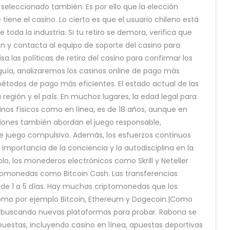
seleccionado también. Es por ello que la elección
tiene el casino. Lo cierto es que el usuario chileno está
toda la industria. Si tu retiro se demora, verifica que
 y contacta al equipo de soporte del casino para
sa las políticas de retiro del casino para confirmar los
uía, analizaremos los casinos online de pago más
métodos de pago más eficientes. El estado actual de las
 región y el país. En muchos lugares, la edad legal para
inos físicos como en línea, es de 18 años, aunque en
ciones también abordan el juego responsable,
 juego compulsivo. Además, los esfuerzos continuos
importancia de la conciencia y la autodisciplina en la
lo, los monederos electrónicos como Skrill y Neteller
ptomonedas como Bitcoin Cash. Las transferencias
n de 1 a 5 días. Hay muchas criptomonedas que los
, como por ejemplo Bitcoin, Ethereum y Dogecoin.|Como
oy buscando nuevas plataformas para probar. Rabona se
stas, incluyendo casino en línea, apuestas deportivas