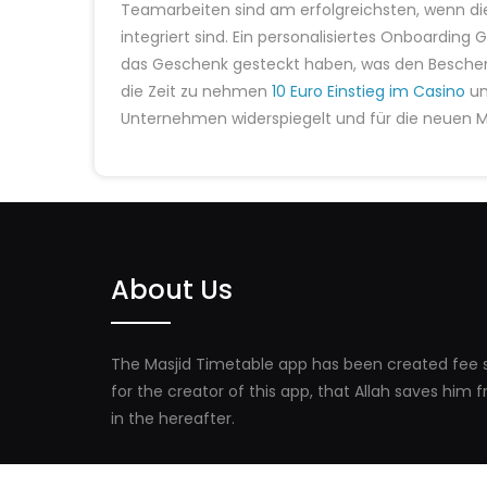
Teamarbeiten sind am erfolgreichsten, wenn die
integriert sind. Ein personalisiertes Onboardin
das Geschenk gesteckt haben, was den Beschenkt
die Zeit zu nehmen
10 Euro Einstieg im Casino
un
Unternehmen widerspiegelt und für die neuen Mi
About Us
The Masjid Timetable app has been created fee s
for the creator of this app, that Allah saves him
in the hereafter.