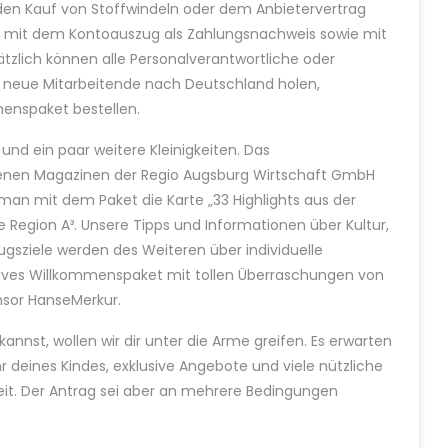
n Kauf von Stoffwindeln oder dem Anbietervertrag
o mit dem Kontoauszug als Zahlungsnachweis sowie mit
tzlich können alle Personalverantwortliche oder
e neue Mitarbeitende nach Deutschland holen,
menspaket bestellen.
 und ein paar weitere Kleinigkeiten. Das
enen Magazinen der Regio Augsburg Wirtschaft GmbH
man mit dem Paket die Karte „33 Highlights aus der
e Region A³. Unsere Tipps und Informationen über Kultur,
ugsziele werden des Weiteren über individuelle
usives Willkommenspaket mit tollen Überraschungen von
sor HanseMerkur.
annst, wollen wir dir unter die Arme greifen. Es erwarten
 deines Kindes, exklusive Angebote und viele nützliche
eit. Der Antrag sei aber an mehrere Bedingungen