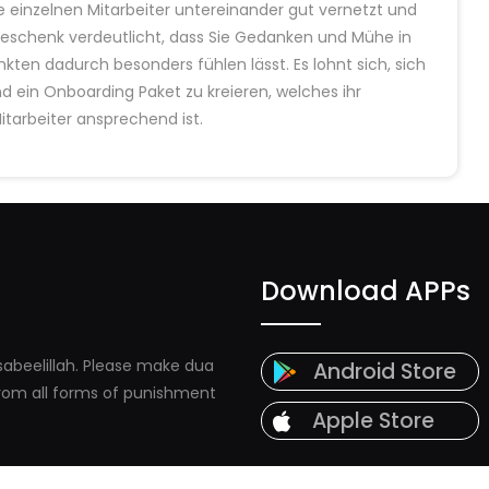
 einzelnen Mitarbeiter untereinander gut vernetzt und
g Geschenk verdeutlicht, dass Sie Gedanken und Mühe in
en dadurch besonders fühlen lässt. Es lohnt sich, sich
d ein Onboarding Paket zu kreieren, welches ihr
tarbeiter ansprechend ist.
Download APPs
abeelillah. Please make dua
Android Store
 from all forms of punishment
Apple Store