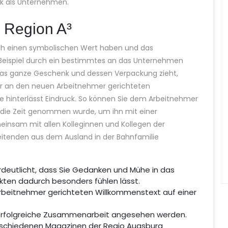
ck als Unternehmen.
 Region A³
auch einen symbolischen Wert haben und das
Beispiel durch ein bestimmtes an das Unternehmen
as ganze Geschenk und dessen Verpackung zieht,
r an den neuen Arbeitnehmer gerichteten
te hinterlässt Eindruck. So können Sie dem Arbeitnehmer
h die Zeit genommen wurde, um ihn mit einer
insam mit allen Kolleginnen und Kollegen der
itenden aus dem Ausland in der Bahnfamilie
rdeutlicht, dass Sie Gedanken und Mühe in das
ten dadurch besonders fühlen lässt.
rbeitnehmer gerichteten Willkommenstext auf einer
e erfolgreiche Zusammenarbeit angesehen werden.
schiedenen Magazinen der Regio Augsburg