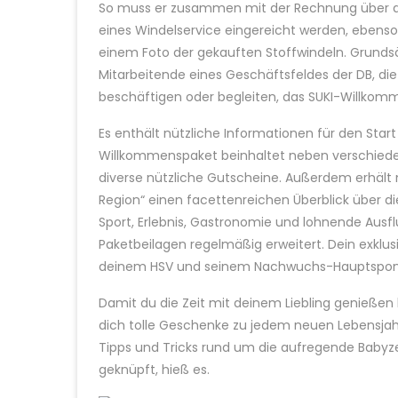
So muss er zusammen mit der Rechnung über de
eines Windelservice eingereicht werden, ebens
einem Foto der gekauften Stoffwindeln. Grundsä
Mitarbeitende eines Geschäftsfeldes der DB, di
beschäftigen oder begleiten, das SUKI-Willkom
Es enthält nützliche Informationen für den Start
Willkommenspaket beinhaltet neben verschied
diverse nützliche Gutscheine. Außerdem erhält 
Region“ einen facettenreichen Überblick über di
Sport, Erlebnis, Gastronomie und lohnende Ausfl
Paketbeilagen regelmäßig erweitert. Dein exkl
deinem HSV und seinem Nachwuchs-Hauptspon
Damit du die Zeit mit deinem Liebling genießen k
dich tolle Geschenke zu jedem neuen Lebensjahr
Tipps und Tricks rund um die aufregende Babyz
geknüpft, hieß es.