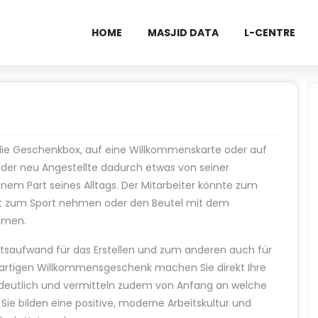
HOME
MASJID DATA
L-CENTRE
die Geschenkbox, auf eine Willkommenskarte oder auf
 der neu Angestellte dadurch etwas von seiner
inem Part seines Alltags. Der Mitarbeiter könnte zum
mit zum Sport nehmen oder den Beutel mit dem
hmen.
itsaufwand für das Erstellen und zum anderen auch für
gartigen Willkommensgeschenk machen Sie direkt Ihre
deutlich und vermitteln zudem von Anfang an welche
ie bilden eine positive, moderne Arbeitskultur und