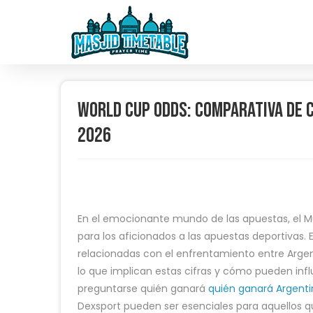
World Cup odds: comparativa de 
2026
En el emocionante mundo de las apuestas, el Mu
para los aficionados a las apuestas deportivas.
relacionadas con el enfrentamiento entre Argen
lo que implican estas cifras y cómo pueden influ
preguntarse quién ganará
quién ganará Argent
Dexsport pueden ser esenciales para aquellos q