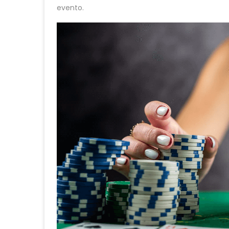
evento.