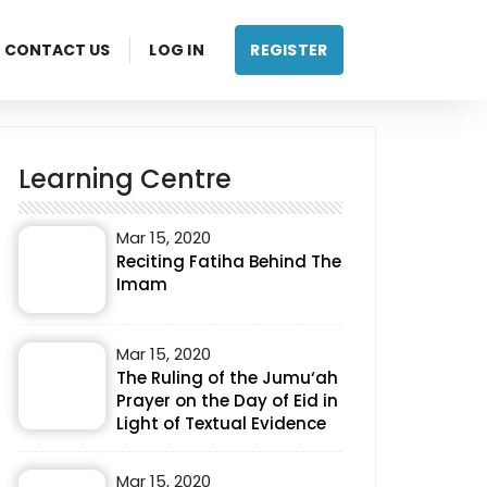
CONTACT US
LOG IN
REGISTER
Learning Centre
Mar 15, 2020
Reciting Fatiha Behind The
Imam
Mar 15, 2020
The Ruling of the Jumu‘ah
Prayer on the Day of Eid in
Light of Textual Evidence
Mar 15, 2020