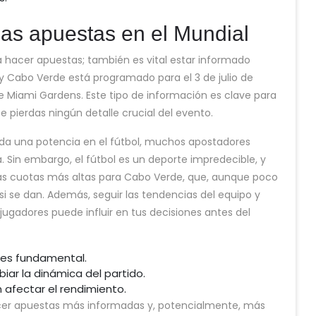
 las apuestas en el Mundial
ca hacer apuestas; también es vital estar informado
a y Cabo Verde está programado para el 3 de julio de
de Miami Gardens. Este tipo de información es clave para
e pierdas ningún detalle crucial del evento.
da una potencia en el fútbol, muchos apostadores
. Sin embargo, el fútbol es un deporte impredecible, y
las cuotas más altas para Cabo Verde, que, aunque poco
si se dan. Además, seguir las tendencias del equipo y
 jugadores puede influir en tus decisiones antes del
 es fundamental.
ar la dinámica del partido.
 afectar el rendimiento.
hacer apuestas más informadas y, potencialmente, más