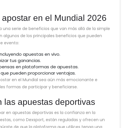
e apostar en el Mundial 2026
a una serie de beneficios que van más allá de la simple
 algunos de los principales beneficios que pueden
te evento:
ncluyendo apuestas en vivo.
zar tus ganancias.
pensas en plataformas de apuestas.
s que pueden proporcionar ventajas.
apostar en el Mundial sea aún más emocionante e
es formas de participar y beneficiarse.
 las apuestas deportivas
ar en apuestas deportivas es la confianza en la
uestas, como Dexsport, están reguladas y ofrecen un
gúrate de que la plataforma que utilices tenga una