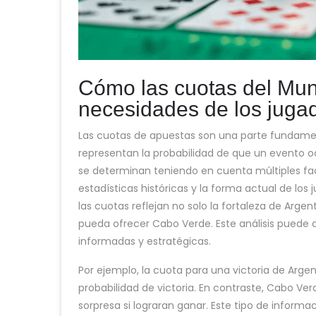
Cómo las cuotas del Mund
necesidades de los juga
Las cuotas de apuestas son una parte fundament
representan la probabilidad de que un evento oc
se determinan teniendo en cuenta múltiples fac
estadísticas históricas y la forma actual de los
las cuotas reflejan no solo la fortaleza de Arg
pueda ofrecer Cabo Verde. Este análisis puede
informadas y estratégicas.
Por ejemplo, la cuota para una victoria de Argenti
probabilidad de victoria. En contraste, Cabo Ver
sorpresa si lograran ganar. Este tipo de inform