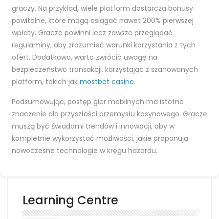
graczy. Na przykład, wiele platform dostarcza bonusy
powitalne, które mogą osiągać nawet 200% pierwszej
wpłaty. Gracze powinni lecz zawsze przeglądać
regulaminy, aby zrozumieć warunki korzystania z tych
ofert. Dodatkowo, warto zwrócić uwagę na
bezpieczeństwo transakcji, korzystając z szanowanych
platform, takich jak
mostbet casino
.
Podsumowując, postęp gier mobilnych ma istotne
znaczenie dla przyszłości przemysłu kasynowego. Gracze
muszą być świadomi trendów i innowacji, aby w
kompletnie wykorzystać możliwości, jakie proponują
nowoczesne technologie w kręgu hazardu.
Learning Centre