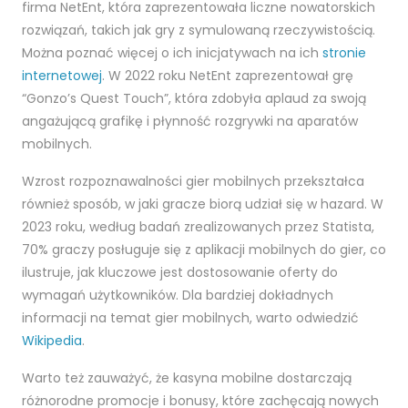
firma NetEnt, która zaprezentowała liczne nowatorskich
rozwiązań, takich jak gry z symulowaną rzeczywistością.
Można poznać więcej o ich inicjatywach na ich
stronie
internetowej
. W 2022 roku NetEnt zaprezentował grę
“Gonzo’s Quest Touch”, która zdobyła aplaud za swoją
angażującą grafikę i płynność rozgrywki na aparatów
mobilnych.
Wzrost rozpoznawalności gier mobilnych przekształca
również sposób, w jaki gracze biorą udział się w hazard. W
2023 roku, według badań zrealizowanych przez Statista,
70% graczy posługuje się z aplikacji mobilnych do gier, co
ilustruje, jak kluczowe jest dostosowanie oferty do
wymagań użytkowników. Dla bardziej dokładnych
informacji na temat gier mobilnych, warto odwiedzić
Wikipedia
.
Warto też zauważyć, że kasyna mobilne dostarczają
różnorodne promocje i bonusy, które zachęcają nowych