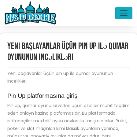
Yeni başlayanlar üçün pin up ilə qumar
oyununun incəlikləri
Yeni başlayanlar üçün pin up ilə qumar oyununun
incəlikləri
Pin Up platformasına giriş
Pin Up, qumar oyunu sevərləri üçün özəl bir mühit təqdim
edən onlayn kazino platformasıdır. Bu platformada,
istifadəçilər müxtəlif oyun növləri ilə tanış ola bilər. Rulet,
poker və slot maşınları kimi klassik oyunların yanında,
müasir və innovativ oyunlar da mövcuddur. Yeni