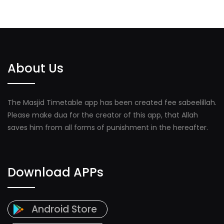
About Us
The Masjid Timetable app has been created fee sabeelillah.
Please make dua for the creator of this app, that Allah
saves him from all forms of punishment in the hereafter.
Download APPs
Android Store