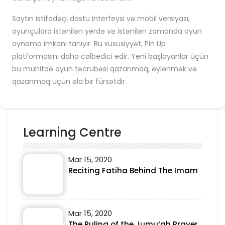
Saytın istifadəçi dostu interfeysi və mobil versiyası,
oyunçulara istənilən yerdə və istənilən zamanda oyun
oynama imkanı tanıyır. Bu xüsusiyyət, Pin Up
platformasını daha cəlbedici edir. Yeni başlayanlar üçün
bu mühitdə oyun təcrübəsi qazanmaq, əylənmək və
qazanmaq üçün əla bir fürsətdir.
Learning Centre
Mar 15, 2020
Reciting Fatiha Behind The Imam
Mar 15, 2020
The Ruling of the Jumu‘ah Prayer