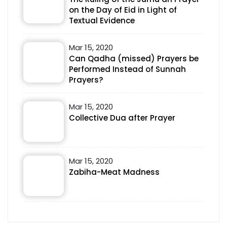
on the Day of Eid in Light of
Textual Evidence
Mar 15, 2020
Can Qadha (missed) Prayers be
Performed Instead of Sunnah
Prayers?
Mar 15, 2020
Collective Dua after Prayer
Mar 15, 2020
Zabiha-Meat Madness