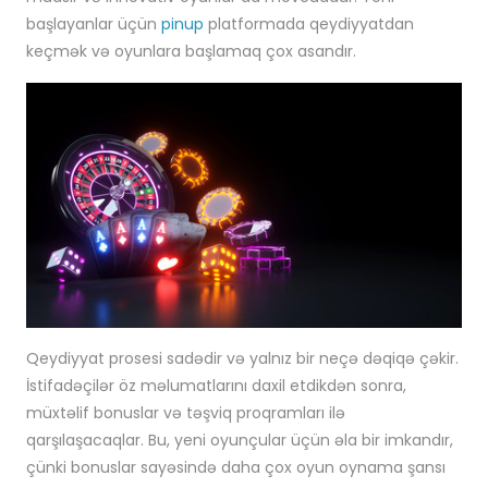
başlayanlar üçün
pinup
platformada qeydiyyatdan
keçmək və oyunlara başlamaq çox asandır.
Qeydiyyat prosesi sadədir və yalnız bir neçə dəqiqə çəkir.
İstifadəçilər öz məlumatlarını daxil etdikdən sonra,
müxtəlif bonuslar və təşviq proqramları ilə
qarşılaşacaqlar. Bu, yeni oyunçular üçün əla bir imkandır,
çünki bonuslar sayəsində daha çox oyun oynama şansı