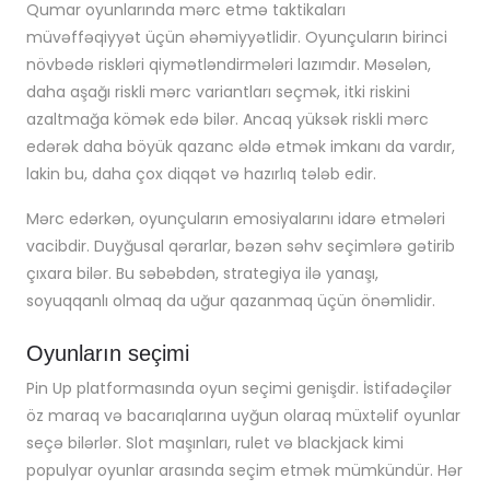
Qumar oyunlarında mərc etmə taktikaları
müvəffəqiyyət üçün əhəmiyyətlidir. Oyunçuların birinci
növbədə riskləri qiymətləndirmələri lazımdır. Məsələn,
daha aşağı riskli mərc variantları seçmək, itki riskini
azaltmağa kömək edə bilər. Ancaq yüksək riskli mərc
edərək daha böyük qazanc əldə etmək imkanı da vardır,
lakin bu, daha çox diqqət və hazırlıq tələb edir.
Mərc edərkən, oyunçuların emosiyalarını idarə etmələri
vacibdir. Duyğusal qərarlar, bəzən səhv seçimlərə gətirib
çıxara bilər. Bu səbəbdən, strategiya ilə yanaşı,
soyuqqanlı olmaq da uğur qazanmaq üçün önəmlidir.
Oyunların seçimi
Pin Up platformasında oyun seçimi genişdir. İstifadəçilər
öz maraq və bacarıqlarına uyğun olaraq müxtəlif oyunlar
seçə bilərlər. Slot maşınları, rulet və blackjack kimi
populyar oyunlar arasında seçim etmək mümkündür. Hər